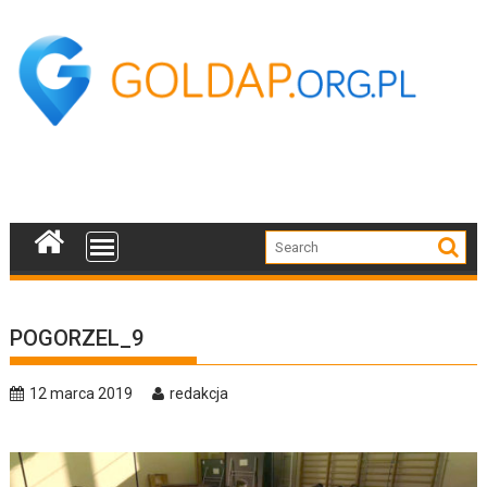
Skip
to
content
POGORZEL_9
12 marca 2019
redakcja