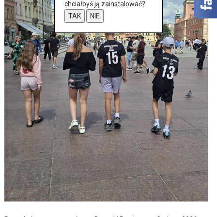
chciałbyś ją zainstalować?
TAK
NIE