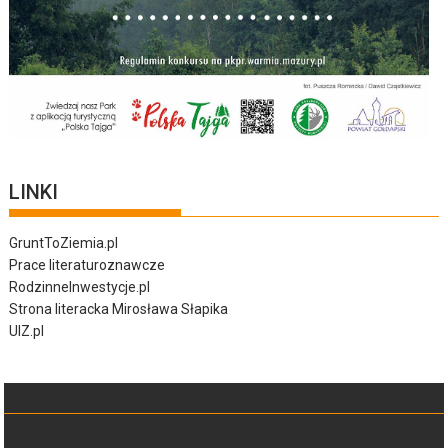
LINKI
GruntToZiemia.pl
Prace literaturoznawcze
RodzinneInwestycje.pl
Strona literacka Mirosława Słapika
UIZ.pl