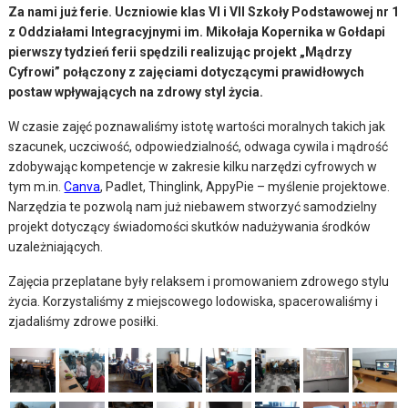
Za nami już ferie. Uczniowie klas VI i VII Szkoły Podstawowej nr 1
z Oddziałami Integracyjnymi im. Mikołaja Kopernika w Gołdapi
pierwszy tydzień ferii spędzili realizując projekt „Mądrzy
Cyfrowi” połączony z zajęciami dotyczącymi prawidłowych
postaw wpływających na zdrowy styl życia.
W czasie zajęć poznawaliśmy istotę wartości moralnych takich jak
szacunek, uczciwość, odpowiedzialność, odwaga cywila i mądrość
zdobywając kompetencje w zakresie kilku narzędzi cyfrowych w
tym m.in.
Canva
, Padlet, Thinglink, AppyPie – myślenie projektowe.
Narzędzia te pozwolą nam już niebawem stworzyć samodzielny
projekt dotyczący świadomości skutków nadużywania środków
uzależniających.
Zajęcia przeplatane były relaksem i promowaniem zdrowego stylu
życia. Korzystaliśmy z miejscowego lodowiska, spacerowaliśmy i
zjadaliśmy zdrowe posiłki.