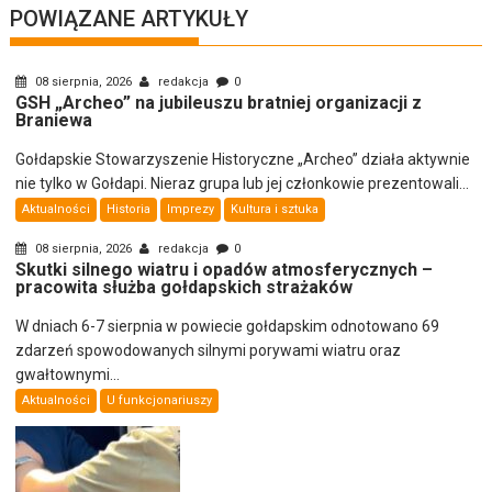
POWIĄZANE ARTYKUŁY
08 sierpnia, 2026
redakcja
0
GSH „Archeo” na jubileuszu bratniej organizacji z
Braniewa
Gołdapskie Stowarzyszenie Historyczne „Archeo” działa aktywnie
nie tylko w Gołdapi. Nieraz grupa lub jej członkowie prezentowali...
Aktualności
Historia
Imprezy
Kultura i sztuka
08 sierpnia, 2026
redakcja
0
Skutki silnego wiatru i opadów atmosferycznych –
pracowita służba gołdapskich strażaków
W dniach 6-7 sierpnia w powiecie gołdapskim odnotowano 69
zdarzeń spowodowanych silnymi porywami wiatru oraz
gwałtownymi...
Aktualności
U funkcjonariuszy