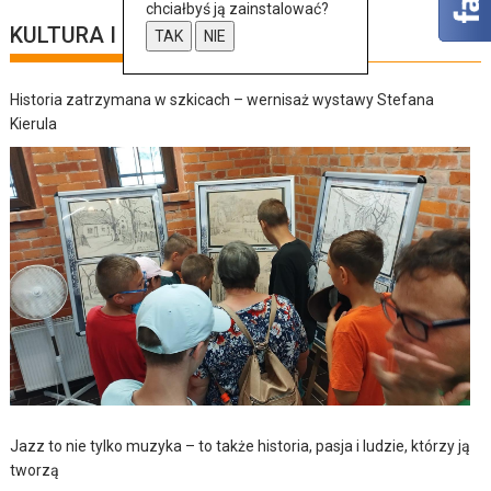
chciałbyś ją zainstalować?
KULTURA I SZTUKA
TAK
NIE
Historia zatrzymana w szkicach – wernisaż wystawy Stefana
Kierula
Jazz to nie tylko muzyka – to także historia, pasja i ludzie, którzy ją
tworzą