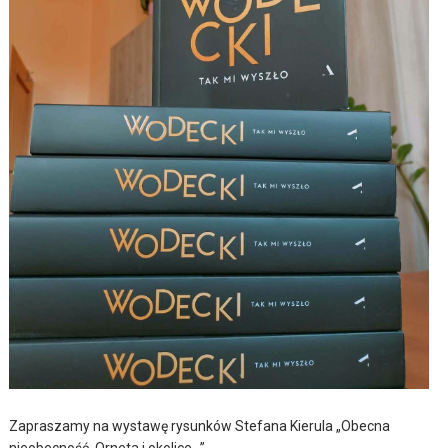
Zapraszamy na wystawę rysunków Stefana Kierula „Obecna
nieobecność. Orneta i okolice…”