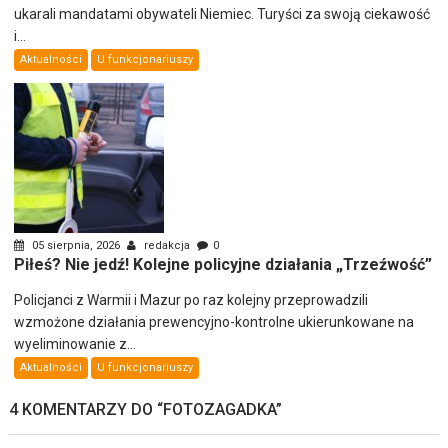
ukarali mandatami obywateli Niemiec. Turyści za swoją ciekawość
i...
Aktualności
U funkcjonariuszy
05 sierpnia, 2026
redakcja
0
Piłeś? Nie jedź! Kolejne policyjne działania „Trzeźwość”
Policjanci z Warmii i Mazur po raz kolejny przeprowadzili
wzmożone działania prewencyjno-kontrolne ukierunkowane na
wyeliminowanie z...
Aktualności
U funkcjonariuszy
4 KOMENTARZY DO “
FOTOZAGADKA
”