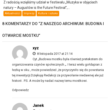
Z radością wzięliśmy udział w festiwalu „Muzyka w objęciach
natury – Augustów is the Future Festival”,...
Aktualności
Imprezy
Kultura i sztuka
8 KOMENTARZY DO “
Z NASZEGO ARCHIWUM: BUDOWA I
OTWARCIE MOSTKU
”
xyz
8 listopada 2017 at 21:14
Cyt „Budowa mostku była również pretekstem do
organizowania czynów społecznych „. I teraz wielu gołdapian z
łezką w oku , może powiedzieć ,że przyczyniło się do powstania
tej inwestycji.Dziękuję Redakcji za przywołanie niedawnej ale już
historii . P.S. A może by nadać nazwę temu mostkowi.
Odpowiedz
Janek