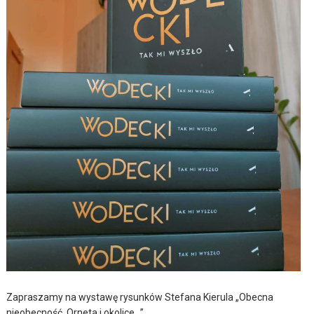
Zapraszamy na wystawę rysunków Stefana Kierula „Obecna
nieobecność. Orneta i okolice…”