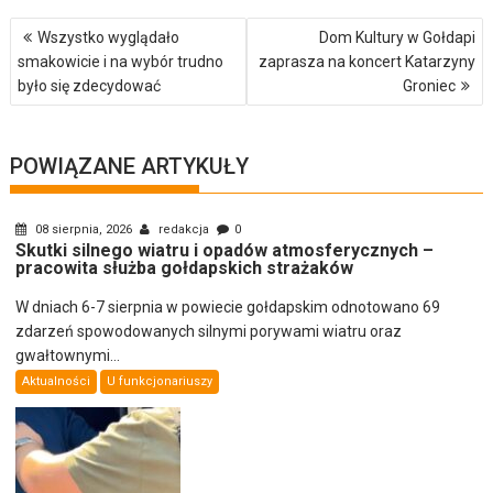
Nawigacja
Wszystko wyglądało
Dom Kultury w Gołdapi
wpisu
smakowicie i na wybór trudno
zaprasza na koncert Katarzyny
było się zdecydować
Groniec
POWIĄZANE ARTYKUŁY
08 sierpnia, 2026
redakcja
0
Skutki silnego wiatru i opadów atmosferycznych –
pracowita służba gołdapskich strażaków
W dniach 6-7 sierpnia w powiecie gołdapskim odnotowano 69
zdarzeń spowodowanych silnymi porywami wiatru oraz
gwałtownymi...
Aktualności
U funkcjonariuszy