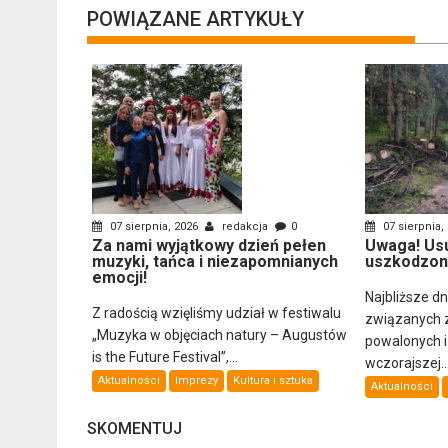
POWIĄZANE ARTYKUŁY
07 sierpnia, 2026
redakcja
0
07 sierpnia,
Za nami wyjątkowy dzień pełen
Uwaga! Us
muzyki, tańca i niezapomnianych
uszkodzon
emocji!
Najbliższe d
Z radością wzięliśmy udział w festiwalu
związanych 
„Muzyka w objęciach natury – Augustów
powalonych 
is the Future Festival”,...
wczorajszej..
Aktualności
Imprezy
Kultura i sztuka
Aktualności
SKOMENTUJ