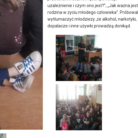
uzależnienie i czym ono jest?”, „Jak ważna jest
rodzina w życiu młodego człowieka”. Próbowal
wytłumaczyć młodzieży ,że alkohol, narkotyki,
dopalacze i inne używki prowadzą donikąd.