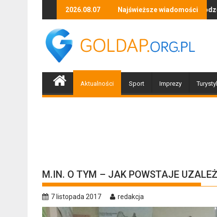
Skip
zyki, tańca i niezapomnianych emocji!
Uwaga! Usuwamy drzewa uszkodzone przez nawałnicę
2026.08.07
Najświeższe wiadomości
Po nawałn
to
content
Aktualności
Sport
Imprezy
Turysty
M.IN. O TYM – JAK POWSTAJE UZALEŻ
7 listopada 2017
redakcja