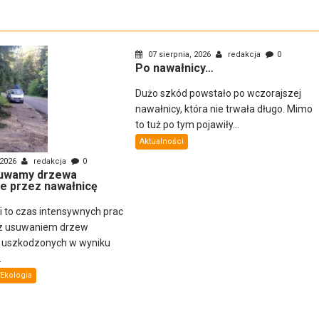
07 sierpnia, 2026
redakcja
0
Po nawałnicy…
Dużo szkód powstało po wczorajszej
nawałnicy, która nie trwała długo. Mimo
to tuż po tym pojawiły...
Aktualności
 2026
redakcja
0
uwamy drzewa
e przez nawałnicę
ni to czas intensywnych prac
z usuwaniem drzew
i uszkodzonych w wyniku
.
Ekologia