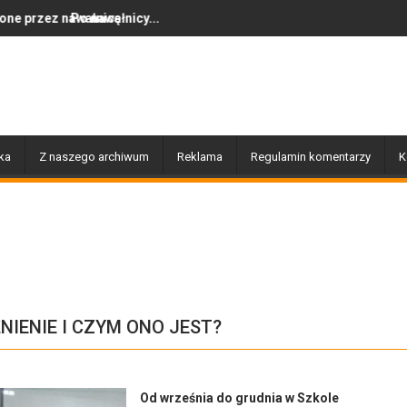
icy...
Dziś w Gołdapi około 16:30
ka
Z naszego archiwum
Reklama
Regulamin komentarzy
K
NIENIE I CZYM ONO JEST?
Od września do grudnia w Szkole