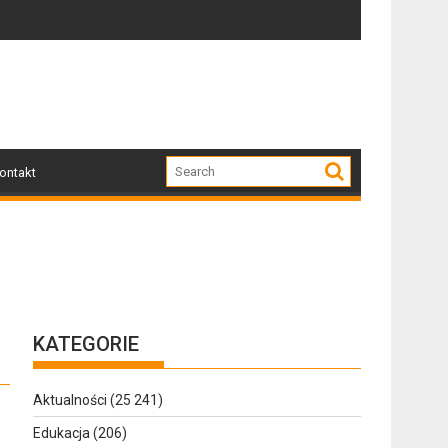
Zapraszamy mieszkańców Gołdapi i okolic na spotk
Za n
ontakt
KATEGORIE
Aktualności
(25 241)
Edukacja
(206)