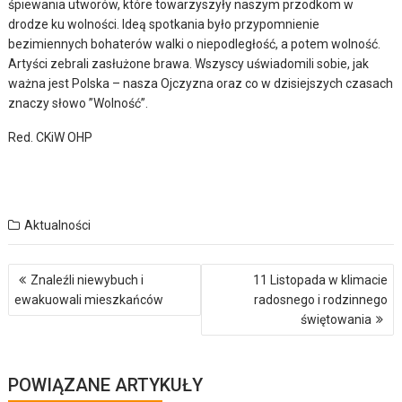
śpiewania utworów, które towarzyszyły naszym przodkom w
drodze ku wolności. Ideą spotkania było przypomnienie
bezimiennych bohaterów walki o niepodległość, a potem wolność.
Artyści zebrali zasłużone brawa. Wszyscy uświadomili sobie, jak
ważna jest Polska – nasza Ojczyzna oraz co w dzisiejszych czasach
znaczy słowo ”Wolność”.
Red. CKiW OHP
Aktualności
Nawigacja
Znaleźli niewybuch i
11 Listopada w klimacie
wpisu
ewakuowali mieszkańców
radosnego i rodzinnego
świętowania
POWIĄZANE ARTYKUŁY