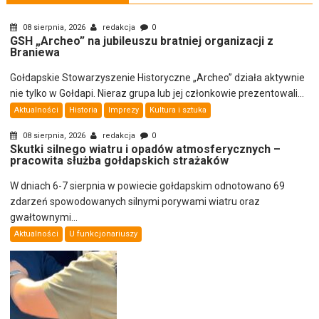
08 sierpnia, 2026
redakcja
0
GSH „Archeo” na jubileuszu bratniej organizacji z
Braniewa
Gołdapskie Stowarzyszenie Historyczne „Archeo” działa aktywnie
nie tylko w Gołdapi. Nieraz grupa lub jej członkowie prezentowali...
Aktualności
Historia
Imprezy
Kultura i sztuka
08 sierpnia, 2026
redakcja
0
Skutki silnego wiatru i opadów atmosferycznych –
pracowita służba gołdapskich strażaków
W dniach 6-7 sierpnia w powiecie gołdapskim odnotowano 69
zdarzeń spowodowanych silnymi porywami wiatru oraz
gwałtownymi...
Aktualności
U funkcjonariuszy