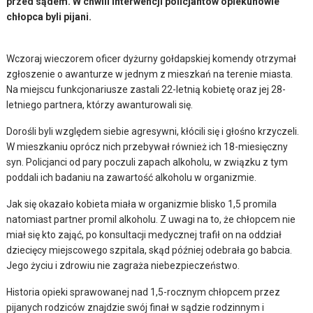
przed sądem. W chwili interwencji policjantów opiekunowie
chłopca byli pijani.
Wczoraj wieczorem oficer dyżurny gołdapskiej komendy otrzymał
zgłoszenie o awanturze w jednym z mieszkań na terenie miasta.
Na miejscu funkcjonariusze zastali 22-letnią kobietę oraz jej 28-
letniego partnera, którzy awanturowali się.
Dorośli byli względem siebie agresywni, kłócili się i głośno krzyczeli.
W mieszkaniu oprócz nich przebywał również ich 18-miesięczny
syn. Policjanci od pary poczuli zapach alkoholu, w związku z tym
poddali ich badaniu na zawartość alkoholu w organizmie.
Jak się okazało kobieta miała w organizmie blisko 1,5 promila
natomiast partner promil alkoholu. Z uwagi na to, że chłopcem nie
miał się kto zająć, po konsultacji medycznej trafił on na oddział
dziecięcy miejscowego szpitala, skąd później odebrała go babcia.
Jego życiu i zdrowiu nie zagraża niebezpieczeństwo.
Historia opieki sprawowanej nad 1,5-rocznym chłopcem przez
pijanych rodziców znajdzie swój finał w sądzie rodzinnym i