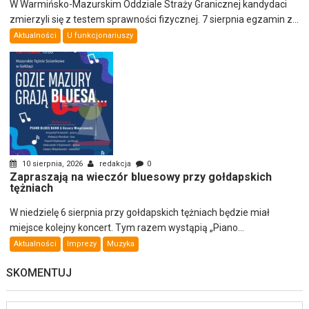
W Warmińsko-Mazurskim Oddziale Straży Granicznej kandydaci
zmierzyli się z testem sprawności fizycznej. 7 sierpnia egzamin z...
Aktualności
U funkcjonariuszy
10 sierpnia, 2026
redakcja
0
Zapraszają na wieczór bluesowy przy gołdapskich
tężniach
W niedzielę 6 sierpnia przy gołdapskich tężniach będzie miał
miejsce kolejny koncert. Tym razem wystąpią „Piano...
Aktualności
Imprezy
Muzyka
SKOMENTUJ