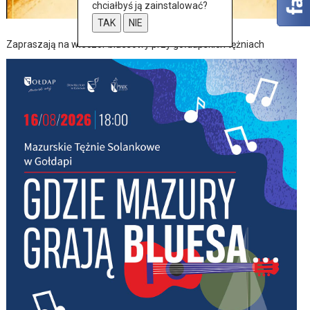
chciałbyś ją zainstalować?
TAK
NIE
Zapraszają na wieczór bluesowy przy gołdapskich tężniach