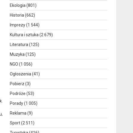
Ekologia
(801)
Historia
(662)
Imprezy
(1 544)
Kultura i sztuka
(2 679)
Literatura
(125)
Muzyka
(125)
NGO
(1 056)
Ogłoszenia
(41)
Pobierz
(3)
Podróże
(53)
k.
Porady
(1 005)
Reklama
(9)
u,
Sport
(2 511)
Turystyka
(416)