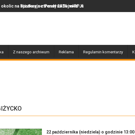
e z Poseł na Sejm RP Katarzyną Królak
jne trendy 2026 roku: Jak polska marka olor.pl podbija serca miło
Dobiegły końca prace związa
ka
Z naszego archiwum
Reklama
Regulamin komentarzy
K
IŻYCKO
22 października (niedziela) o godzinie 13:00