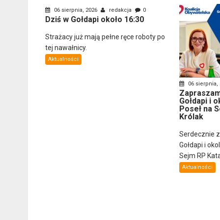
06 sierpnia, 2026
redakcja
0
Dziś w Gołdapi około 16:30
Strażacy już mają pełne ręce roboty po
tej nawałnicy.
Aktualności
06 sierpnia,
Zapraszam
Gołdapi i o
Poseł na S
Królak
Serdecznie 
Gołdapi i oko
Sejm RP Katar
Aktualności