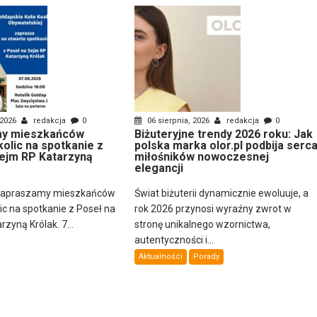
 2026
redakcja
0
06 sierpnia, 2026
redakcja
0
y mieszkańców
Biżuteryjne trendy 2026 roku: Jak
kolic na spotkanie z
polska marka olor.pl podbija serc
ejm RP Katarzyną
miłośników nowoczesnej
elegancji
zapraszamy mieszkańców
Świat biżuterii dynamicznie ewoluuje, a
lic na spotkanie z Poseł na
rok 2026 przynosi wyraźny zwrot w
zyną Królak. 7...
stronę unikalnego wzornictwa,
autentyczności i...
Aktualności
Porady