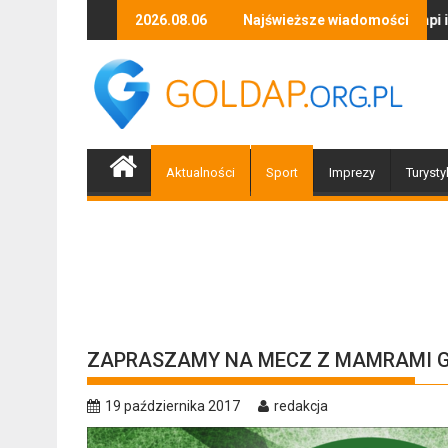
Skip
Zapraszamy mieszkańców Gołdapi i okolic na spotkani
2026.08.06
Najświeższe wiadomości
Biżutery
to
content
Aktualności
Sport
Imprezy
Turysty
ZAPRASZAMY NA MECZ Z MAMRAMI G
19 października 2017
redakcja