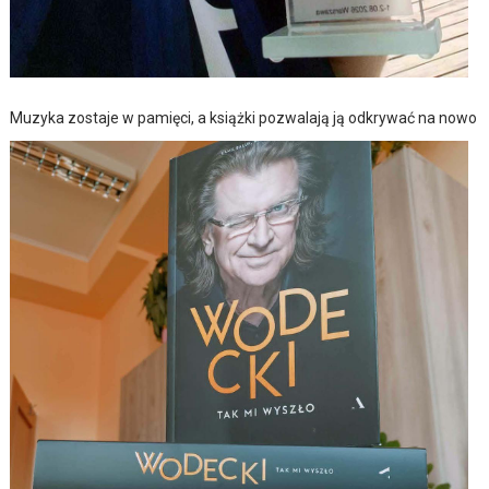
Muzyka zostaje w pamięci, a książki pozwalają ją odkrywać na nowo