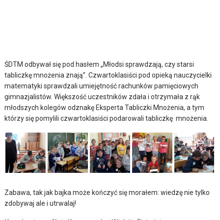
ŚDTM odbywał się pod hasłem „Młodsi sprawdzają, czy starsi
tabliczkę mnożenia znają”. Czwartoklasiści pod opieką nauczycielki
matematyki sprawdzali umiejętność rachunków pamięciowych
gimnazjalistów. Większość uczestników zdała i otrzymała z rąk
młodszych kolegów odznakę Eksperta Tabliczki Mnożenia, a tym
którzy się pomylili czwartoklasiści podarowali tabliczkę mnożenia.
Zabawa, tak jak bajka może kończyć się morałem: wiedzę nie tylko
zdobywaj ale i utrwalaj!