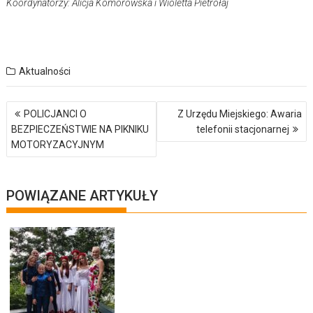
Koordynatorzy: Alicja Komorowska i Wioletta Pietrołaj
Aktualności
Nawigacja
POLICJANCI O
Z Urzędu Miejskiego: Awaria
wpisu
BEZPIECZEŃSTWIE NA PIKNIKU
telefonii stacjonarnej
MOTORYZACYJNYM
POWIĄZANE ARTYKUŁY