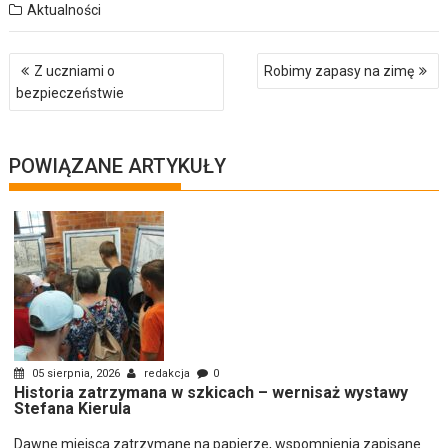
Aktualności
Nawigacja
Z uczniami o
Robimy zapasy na zimę
wpisu
bezpieczeństwie
POWIĄZANE ARTYKUŁY
05 sierpnia, 2026
redakcja
0
Historia zatrzymana w szkicach – wernisaż wystawy
Stefana Kierula
Dawne miejsca zatrzymane na papierze, wspomnienia zapisane