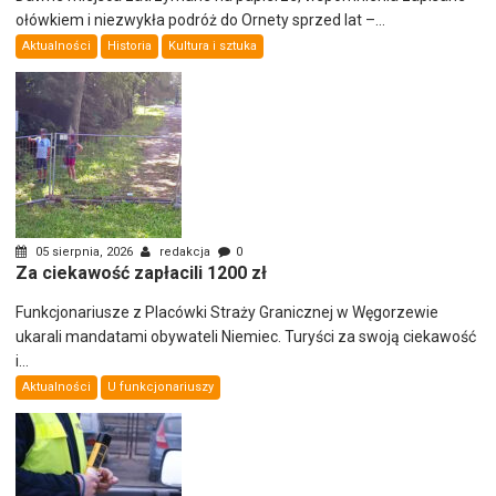
ołówkiem i niezwykła podróż do Ornety sprzed lat –...
Aktualności
Historia
Kultura i sztuka
05 sierpnia, 2026
redakcja
0
Za ciekawość zapłacili 1200 zł
Funkcjonariusze z Placówki Straży Granicznej w Węgorzewie
ukarali mandatami obywateli Niemiec. Turyści za swoją ciekawość
i...
Aktualności
U funkcjonariuszy