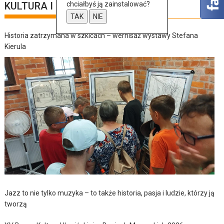
KULTURA I SZTUKA
chciałbyś ją zainstalować?
TAK
NIE
Historia zatrzymana w szkicach – wernisaż wystawy Stefana
Kierula
Jazz to nie tylko muzyka – to także historia, pasja i ludzie, którzy ją
tworzą