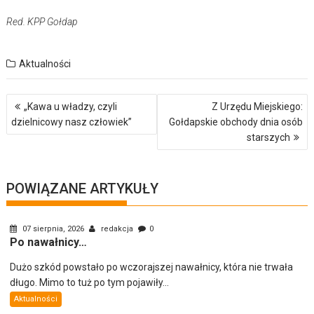
Red. KPP Gołdap
Aktualności
Nawigacja
„Kawa u władzy, czyli
Z Urzędu Miejskiego:
wpisu
dzielnicowy nasz człowiek”
Gołdapskie obchody dnia osób
starszych
POWIĄZANE ARTYKUŁY
07 sierpnia, 2026
redakcja
0
Po nawałnicy…
Dużo szkód powstało po wczorajszej nawałnicy, która nie trwała
długo. Mimo to tuż po tym pojawiły...
Aktualności