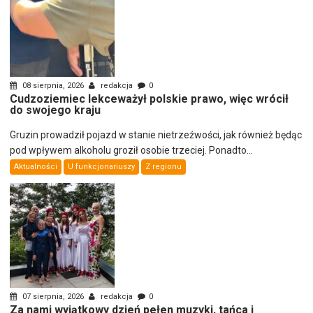
08 sierpnia, 2026
redakcja
0
Cudzoziemiec lekceważył polskie prawo, więc wrócił
do swojego kraju
Gruzin prowadził pojazd w stanie nietrzeźwości, jak również będąc
pod wpływem alkoholu groził osobie trzeciej. Ponadto...
Aktualności
U funkcjonariuszy
Z regionu
07 sierpnia, 2026
redakcja
0
Za nami wyjątkowy dzień pełen muzyki, tańca i