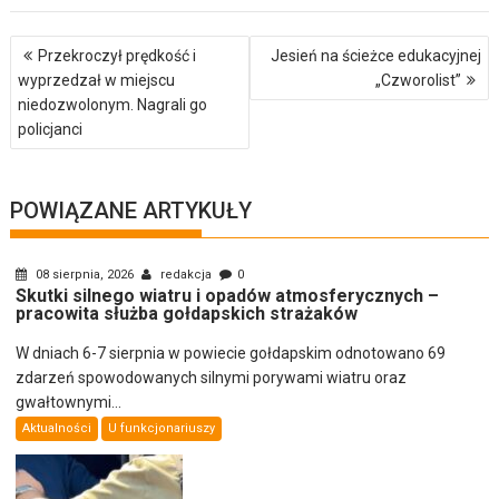
Nawigacja
Przekroczył prędkość i
Jesień na ścieżce edukacyjnej
wpisu
wyprzedzał w miejscu
„Czworolist”
niedozwolonym. Nagrali go
policjanci
POWIĄZANE ARTYKUŁY
08 sierpnia, 2026
redakcja
0
Skutki silnego wiatru i opadów atmosferycznych –
pracowita służba gołdapskich strażaków
W dniach 6-7 sierpnia w powiecie gołdapskim odnotowano 69
zdarzeń spowodowanych silnymi porywami wiatru oraz
gwałtownymi...
Aktualności
U funkcjonariuszy