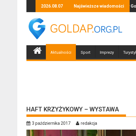
Skip
Zapraszamy mieszkańców Gołdapi i okolic na spo
2026.08.07
Najświeższe wiadomości
Biż
to
content
Aktualności
Sport
Imprezy
Turysty
HAFT KRZYŻYKOWY – WYSTAWA
3 października 2017
redakcja