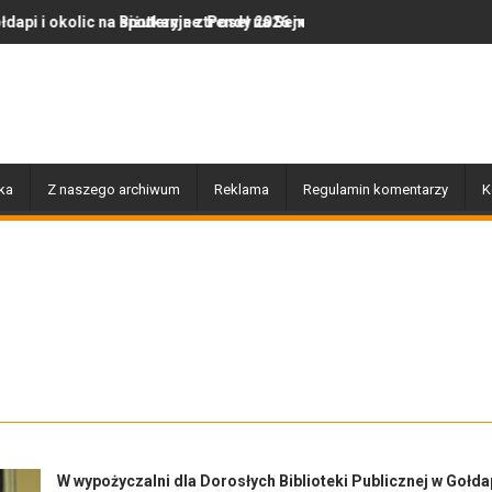
tkanie z Poseł na Sejm RP Katarzyną Królak
uteryjne trendy 2026 roku: Jak polska marka olor.pl podbija serca 
Dobiegły końca prace z
ka
Z naszego archiwum
Reklama
Regulamin komentarzy
K
W wypożyczalni dla Dorosłych Biblioteki Publicznej w Gołda