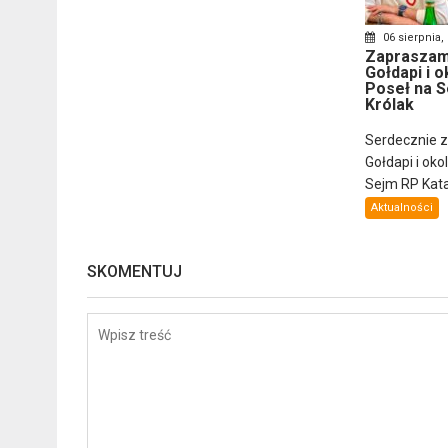
06 sierpnia,
Zapraszam
Gołdapi i o
Poseł na S
Królak
Serdecznie 
Gołdapi i oko
Sejm RP Katar
Aktualności
SKOMENTUJ