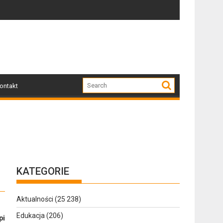
miłośników nowoczesnej elegancji
wiązane z przebudową i budową chodnika na ulicy Żeromskiego
Z regionu. Wpadł przez nawigację
ontakt
KATEGORIE
Aktualności
(25 238)
Edukacja
(206)
pi