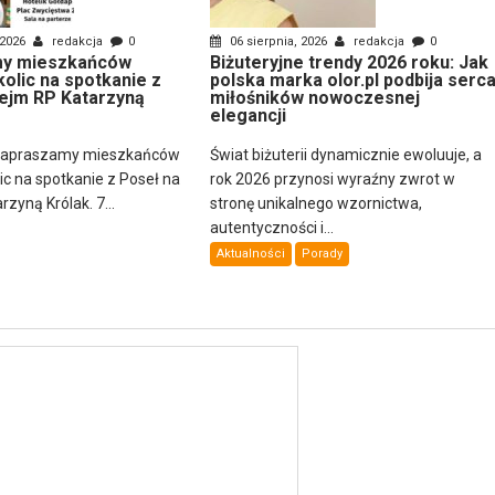
 2026
redakcja
0
06 sierpnia, 2026
redakcja
0
y mieszkańców
Biżuteryjne trendy 2026 roku: Jak
kolic na spotkanie z
polska marka olor.pl podbija serc
ejm RP Katarzyną
miłośników nowoczesnej
elegancji
zapraszamy mieszkańców
Świat biżuterii dynamicznie ewoluuje, a
lic na spotkanie z Poseł na
rok 2026 przynosi wyraźny zwrot w
zyną Królak. 7...
stronę unikalnego wzornictwa,
autentyczności i...
Aktualności
Porady