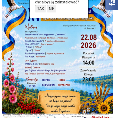
chciałbyś ją zainstalować?
TAK
NIE