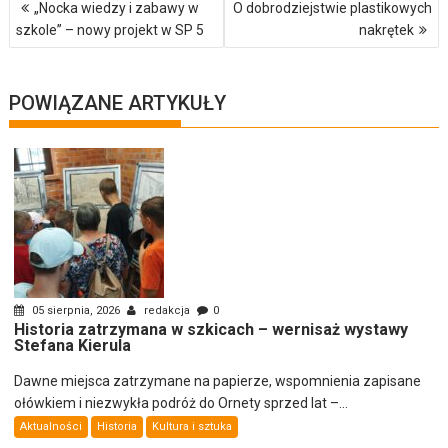
„Nocka wiedzy i zabawy w
O dobrodziejstwie plastikowych
wpisu
szkole” – nowy projekt w SP 5
nakrętek
POWIĄZANE ARTYKUŁY
05 sierpnia, 2026
redakcja
0
Historia zatrzymana w szkicach – wernisaż wystawy
Stefana Kierula
Dawne miejsca zatrzymane na papierze, wspomnienia zapisane
ołówkiem i niezwykła podróż do Ornety sprzed lat –...
Aktualności
Historia
Kultura i sztuka