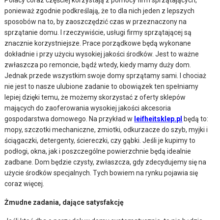
Polacy coraz częściej korzystają z pomocy firm sprzątających,
ponieważ zgodnie podkreślają, że to dla nich jeden z lepszych
sposobów na to, by zaoszczędzić czas w przeznaczony na
sprzątanie domu. I rzeczywiście, usługi firmy sprzątającej są
znacznie korzystniejsze. Prace porządkowe będą wykonane
dokładnie i przy użyciu wysokiej jakości środków. Jest to ważne
zwłaszcza po remoncie, bądź wtedy, kiedy mamy duży dom.
Jednak przede wszystkim swoje domy sprzątamy sami. I chociaż
nie jest to nasze ulubione zadanie to obowiązek ten spełniamy
lepiej dzięki temu, że możemy skorzystać z oferty sklepów
mających do zaoferowania wysokiej jakości akcesoria
gospodarstwa domowego. Na przykład w
leifheitsklep.pl
będą to:
mopy, szczotki mechaniczne, zmiotki, odkurzacze do szyb, myjki i
ściągaczki, detergenty, ściereczki, czy gąbki. Jeśli je kupimy to
podłogi, okna, jak i poszczególne powierzchnie będą idealnie
zadbane. Dom będzie czysty, zwłaszcza, gdy zdecydujemy się na
użycie środków specjalnych. Tych bowiem na rynku pojawia się
coraz więcej.
Żmudne zadania, dające satysfakcję