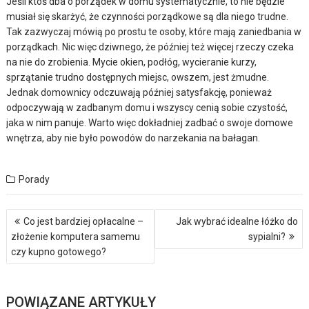
Jeśli ktoś dba o porządek w domu systematycznie, to nie będzie
musiał się skarżyć, że czynności porządkowe są dla niego trudne.
Tak zazwyczaj mówią po prostu te osoby, które mają zaniedbania w
porządkach. Nic więc dziwnego, że później też więcej rzeczy czeka
na nie do zrobienia. Mycie okien, podłóg, wycieranie kurzy,
sprzątanie trudno dostępnych miejsc, owszem, jest żmudne.
Jednak domownicy odczuwają później satysfakcję, ponieważ
odpoczywają w zadbanym domu i wszyscy cenią sobie czystość,
jaka w nim panuje. Warto więc dokładniej zadbać o swoje domowe
wnętrza, aby nie było powodów do narzekania na bałagan.
Porady
Nawigacja
Co jest bardziej opłacalne –
Jak wybrać idealne łóżko do
wpisu
złożenie komputera samemu
sypialni?
czy kupno gotowego?
POWIĄZANE ARTYKUŁY