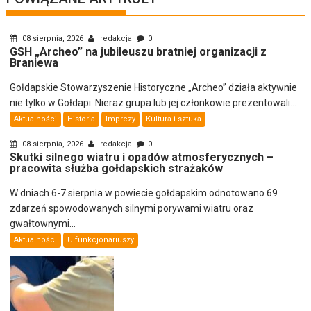
08 sierpnia, 2026
redakcja
0
GSH „Archeo” na jubileuszu bratniej organizacji z
Braniewa
Gołdapskie Stowarzyszenie Historyczne „Archeo” działa aktywnie
nie tylko w Gołdapi. Nieraz grupa lub jej członkowie prezentowali...
Aktualności
Historia
Imprezy
Kultura i sztuka
08 sierpnia, 2026
redakcja
0
Skutki silnego wiatru i opadów atmosferycznych –
pracowita służba gołdapskich strażaków
W dniach 6-7 sierpnia w powiecie gołdapskim odnotowano 69
zdarzeń spowodowanych silnymi porywami wiatru oraz
gwałtownymi...
Aktualności
U funkcjonariuszy