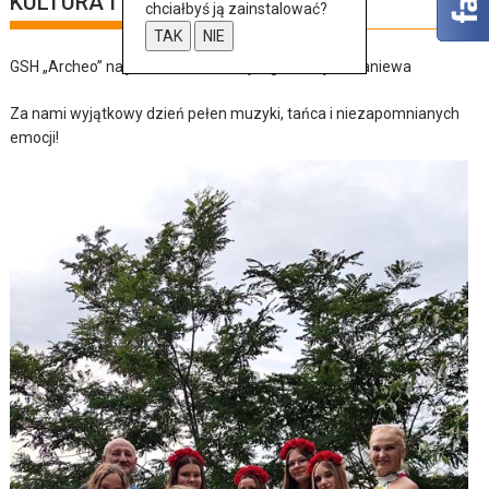
KULTURA I SZTUKA
chciałbyś ją zainstalować?
TAK
NIE
GSH „Archeo” na jubileuszu bratniej organizacji z Braniewa
Za nami wyjątkowy dzień pełen muzyki, tańca i niezapomnianych
emocji!