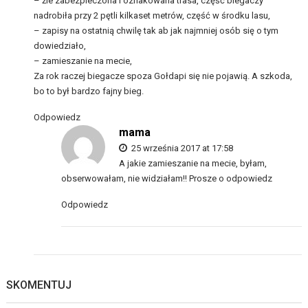
– źle zabezpieczona i oznakowana trasa, część biegaczy
nadrobiła przy 2 pętli kilkaset metrów, część w środku lasu,
– zapisy na ostatnią chwilę tak ab jak najmniej osób się o tym
dowiedziało,
– zamieszanie na mecie,
Za rok raczej biegacze spoza Gołdapi się nie pojawią. A szkoda,
bo to był bardzo fajny bieg.
Odpowiedz
mama
25 września 2017 at 17:58
A jakie zamieszanie na mecie, byłam,
obserwowałam, nie widziałam!! Prosze o odpowiedz
Odpowiedz
SKOMENTUJ