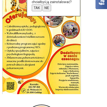
chciałbyś ją zainstalować?
TAK
NIE