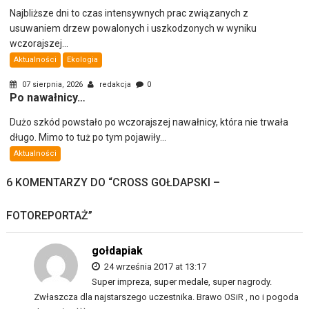
Najbliższe dni to czas intensywnych prac związanych z
usuwaniem drzew powalonych i uszkodzonych w wyniku
wczorajszej...
Aktualności
Ekologia
07 sierpnia, 2026
redakcja
0
Po nawałnicy…
Dużo szkód powstało po wczorajszej nawałnicy, która nie trwała
długo. Mimo to tuż po tym pojawiły...
Aktualności
6 KOMENTARZY DO “
CROSS GOŁDAPSKI –
FOTOREPORTAŻ
”
gołdapiak
24 września 2017 at 13:17
Super impreza, super medale, super nagrody.
Zwłaszcza dla najstarszego uczestnika. Brawo OSiR , no i pogoda