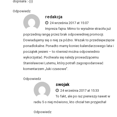
dopisała :-)))
Odpowiedz
redakcja
24 września 2017 at 15:07
Impreza fajna. Mimo to wyraźnie straciła już
poprzednią rangę przez brak odpowiedniej promocji.
Dowiadujemy się o niej za późno. Wszak to przedsięwzięcie
ponadlokalne. Ponadto mamy koniec kalendarzowego lata i
początek jesieni – to również można odpowiednio
wykorzystać. Pochwała się należy prowadzącemu
Stanisławowi Lutemu, który potrafi zagospodarować
komentarzem „luki czasowe”.
Odpowiedz
swojak
24 września 2017 at 15:33
To fakt, ale po raz pierwszy nawet w
radiu 5 o niej mówiono, kto chciał ten przyjechał
Odpowiedz