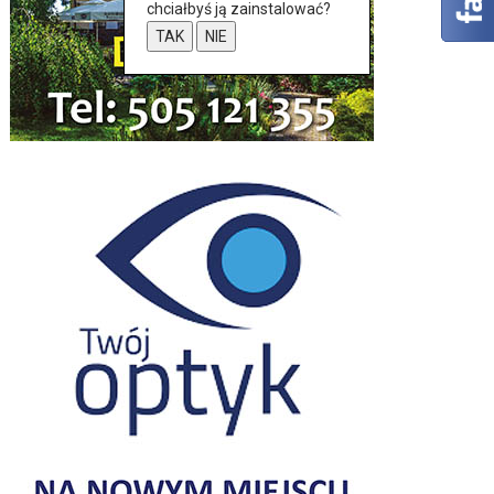
chciałbyś ją zainstalować?
TAK
NIE