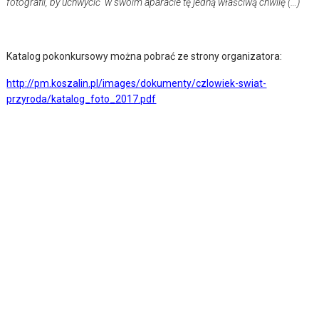
fotografii, by uchwycić w swoim aparacie tę jedną właściwą chwilę (…)
Katalog pokonkursowy można pobrać ze strony organizatora:
http://pm.koszalin.pl/images/dokumenty/czlowiek-swiat-
przyroda/katalog_foto_2017.pdf