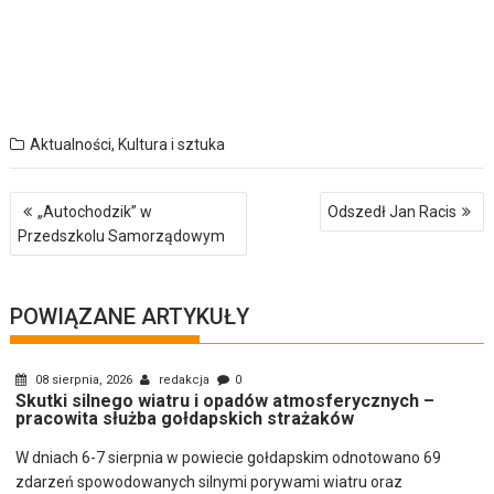
Aktualności
,
Kultura i sztuka
Nawigacja
„Autochodzik” w
Odszedł Jan Racis
wpisu
Przedszkolu Samorządowym
POWIĄZANE ARTYKUŁY
08 sierpnia, 2026
redakcja
0
Skutki silnego wiatru i opadów atmosferycznych –
pracowita służba gołdapskich strażaków
W dniach 6-7 sierpnia w powiecie gołdapskim odnotowano 69
zdarzeń spowodowanych silnymi porywami wiatru oraz