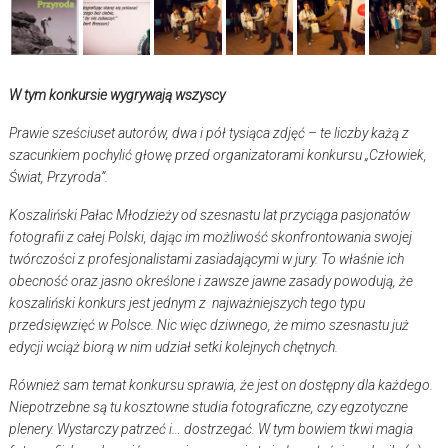
W tym konkursie wygrywają wszyscy
Prawie sześciuset autorów, dwa i pół tysiąca zdjęć – te liczby każą z
szacunkiem pochylić głowę przed organizatorami konkursu „Człowiek,
Świat, Przyroda”.
Koszaliński Pałac Młodzieży od szesnastu lat przyciąga pasjonatów
fotografii z całej Polski, dając im możliwość skonfrontowania swojej
twórczości z profesjonalistami zasiadającymi w jury. To właśnie ich
obecność oraz jasno określone i zawsze jawne zasady powodują, że
koszaliński konkurs jest jednym z najważniejszych tego typu
przedsięwzięć w Polsce. Nic więc dziwnego, że mimo szesnastu już
edycji wciąż biorą w nim udział setki kolejnych chętnych.
Również sam temat konkursu sprawia, że jest on dostępny dla każdego.
Niepotrzebne są tu kosztowne studia fotograficzne, czy egzotyczne
plenery. Wystarczy patrzeć i… dostrzegać. W tym bowiem tkwi magia