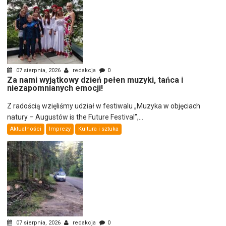
07 sierpnia, 2026
redakcja
0
Za nami wyjątkowy dzień pełen muzyki, tańca i
niezapomnianych emocji!
Z radością wzięliśmy udział w festiwalu „Muzyka w objęciach
natury – Augustów is the Future Festival”,...
Aktualności
Imprezy
Kultura i sztuka
07 sierpnia, 2026
redakcja
0