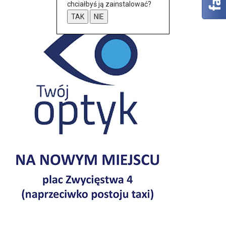
chciałbyś ją zainstalować?
TAK
NIE