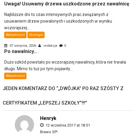
Uwaga! Usuwamy drzewa uszkodzone przez nawałnicę
Najbliższe dni to czas intensywnych prac związanych z
usuwaniem drzew powalonych i uszkodzonych w wyniku
wczorajszej...
Aktualności
Ekologia
07 sierpnia, 2026
redakcja
0
Po nawałnicy…
Dużo szkód powstało po wczorajszej nawałnicy, która nie trwała
długo. Mimo to tuż po tym pojawiły...
Aktualności
JEDEN KOMENTARZ DO “
„DWÓJKA” PO RAZ SZÓSTY Z
CERTYFIKATEM „LEPSZEJ SZKOŁY”!!!
”
Henryk
12 września 2017 at 18:51
Brawo SP!