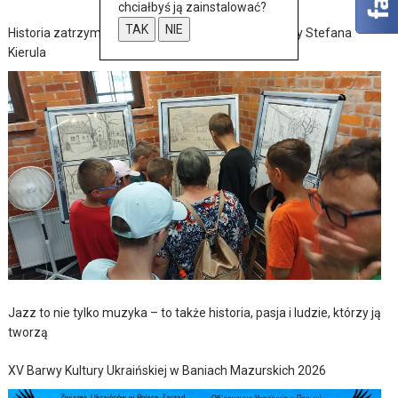
chciałbyś ją zainstalować?
TAK
NIE
Historia zatrzymana w szkicach – wernisaż wystawy Stefana
Kierula
Jazz to nie tylko muzyka – to także historia, pasja i ludzie, którzy ją
tworzą
XV Barwy Kultury Ukraińskiej w Baniach Mazurskich 2026