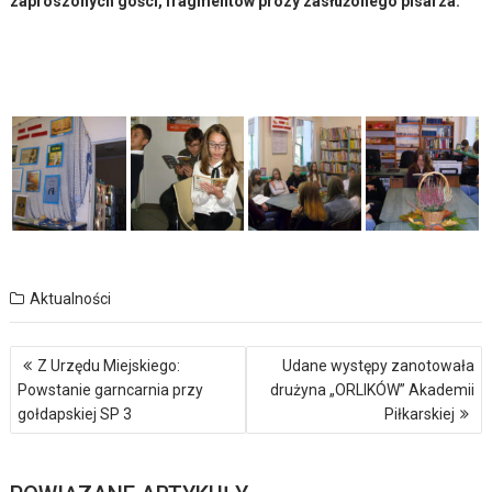
zaproszonych gości, fragmentów prozy zasłużonego pisarza.
Aktualności
Nawigacja
Z Urzędu Miejskiego:
Udane występy zanotowała
wpisu
Powstanie garncarnia przy
drużyna „ORLIKÓW” Akademii
gołdapskiej SP 3
Piłkarskiej