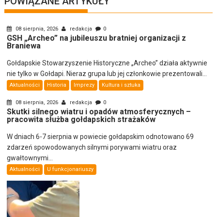
POWIĄZANE ARTYKUŁY
08 sierpnia, 2026
redakcja
0
GSH „Archeo” na jubileuszu bratniej organizacji z
Braniewa
Gołdapskie Stowarzyszenie Historyczne „Archeo” działa aktywnie
nie tylko w Gołdapi. Nieraz grupa lub jej członkowie prezentowali...
Aktualności
Historia
Imprezy
Kultura i sztuka
08 sierpnia, 2026
redakcja
0
Skutki silnego wiatru i opadów atmosferycznych –
pracowita służba gołdapskich strażaków
W dniach 6-7 sierpnia w powiecie gołdapskim odnotowano 69
zdarzeń spowodowanych silnymi porywami wiatru oraz
gwałtownymi...
Aktualności
U funkcjonariuszy