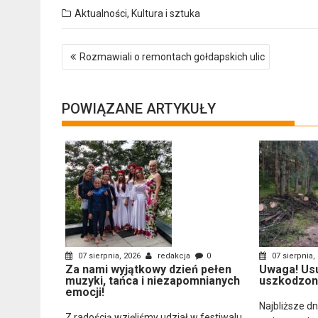
Aktualności
,
Kultura i sztuka
Nawigacja
Rozmawiali o remontach gołdapskich ulic
wpisu
POWIĄZANE ARTYKUŁY
07 sierpnia, 2026
redakcja
0
07 sierpnia,
Za nami wyjątkowy dzień pełen
Uwaga! Us
muzyki, tańca i niezapomnianych
uszkodzon
emocji!
Najbliższe d
Z radością wzięliśmy udział w festiwalu