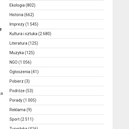
Ekologia
(802)
Historia
(662)
Imprezy
(1 545)
ę
Kultura i sztuka
(2 680)
Literatura
(125)
Muzyka
(125)
NGO
(1 056)
Ogłoszenia
(41)
Pobierz
(3)
Podróże
(53)
ka
Porady
(1 005)
Reklama
(9)
Sport
(2 511)
Turystyka
(416)