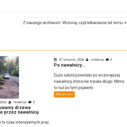
Z naszego archiwum: Wczoraj, czyli kilkanaście lat temu
07 sierpnia, 2026
redakcja
0
Po nawałnicy…
Dużo szkód powstało po wczorajszej
nawałnicy, która nie trwała długo. Mimo
to tuż po tym pojawiły...
Aktualności
 2026
redakcja
0
uwamy drzewa
e przez nawałnicę
ni to czas intensywnych prac