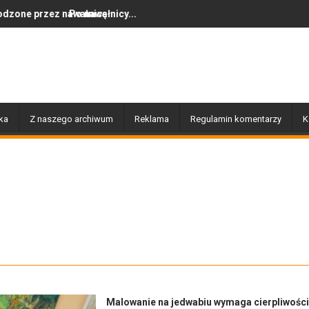
łnicę
nawałnicy...
Dziś w Gołdapi około 16
ka
Z naszego archiwum
Reklama
Regulamin komentarzy
K
Malowanie na jedwabiu wymaga cierpliwości