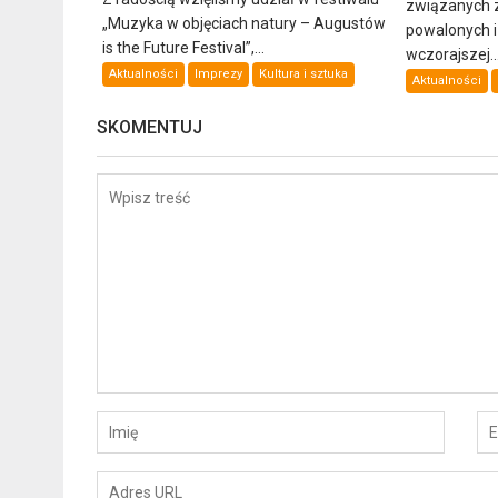
związanych 
„Muzyka w objęciach natury – Augustów
powalonych 
is the Future Festival”,...
wczorajszej..
Aktualności
Imprezy
Kultura i sztuka
Aktualności
SKOMENTUJ