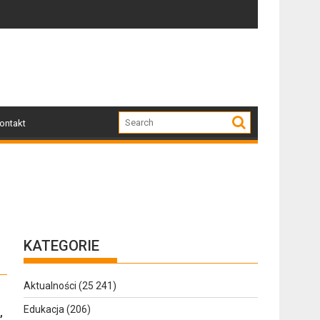
:30
Zapraszamy mieszkańców Gołdapi i okolic na
ontakt
KATEGORIE
Aktualności
(25 241)
Edukacja
(206)
,