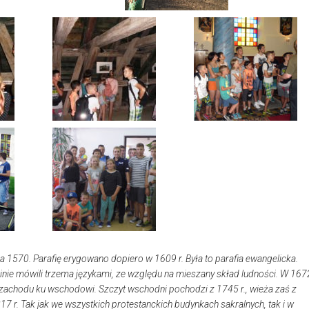
1570. Parafię erygowano dopiero w 1609 r. Była to parafia ewangelicka.
binie mówili trzema językami, ze względu na mieszany skład ludności. W 167
od zachodu ku wschodowi. Szczyt wschodni pochodzi z 1745 r., wieża zaś z
7 r. Tak jak we wszystkich protestanckich budynkach sakralnych, tak i w