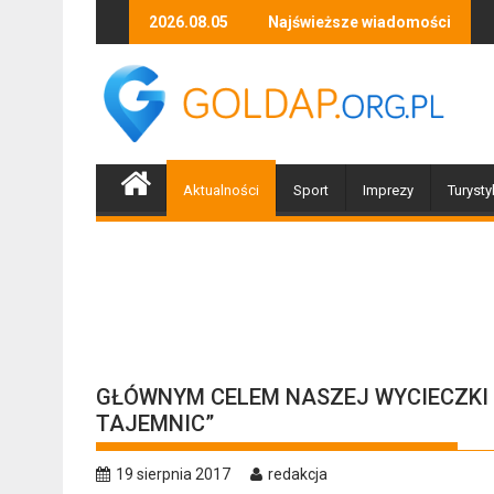
Skip
 wernisaż wystawy Stefana Kierula
Za ciekawość zapłacili 1200 zł
2026.08.05
Najświeższe wiadomości
Piłeś? N
to
content
Aktualności
Sport
Imprezy
Turysty
GŁÓWNYM CELEM NASZEJ WYCIECZKI 
TAJEMNIC”
19 sierpnia 2017
redakcja