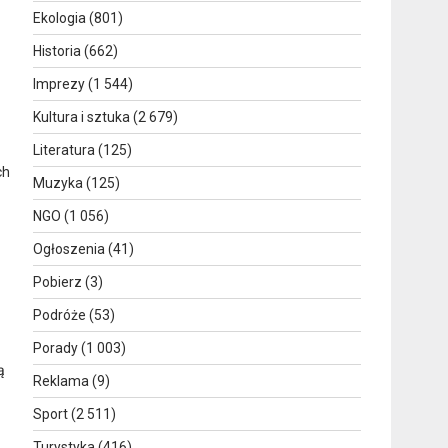
Ekologia
(801)
Historia
(662)
Imprezy
(1 544)
Kultura i sztuka
(2 679)
Literatura
(125)
ch
Muzyka
(125)
NGO
(1 056)
Ogłoszenia
(41)
Pobierz
(3)
Podróże
(53)
Porady
(1 003)
ą
Reklama
(9)
Sport
(2 511)
Turystyka
(416)