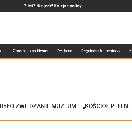
ie jedź! Kolejne policyjne działania „Trzeźwość”
Jazz to nie tylko muzyka – to 
ka
Z naszego archiwum
Reklama
Regulamin komentarzy
K
BYŁO ZWIEDZANIE MUZEUM – „KOŚCIÓŁ PEŁEN