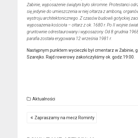
Żabinie, wyposażenie świątyni było skromne. Protestanci odr
się jedynie do umieszczenia w niej ołtarza z amboną, orga
wystroju architektonicznego. Z czasów budowli gotyckiej za
wyposażenia kościoła – ołtarz z ok. 1680 r. Po II wojnie świa
gruntownie odrestaurowany i wyposażony. Od 8 grudnia 1968 
parafia została erygowana 12 września 1981 r.
Następnym punktem wycieczki był cmentarz w Żabinie, gdzi
Szarejko. Rajd rowerowy zakończyliśmy ok. godz.19:00.
Aktualności
Nawigacja
Zapraszamy na mecz Rominty
wpisu