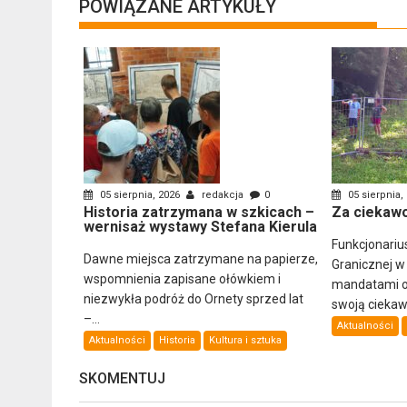
POWIĄZANE ARTYKUŁY
05 sierpnia, 2026
redakcja
0
05 sierpnia,
Historia zatrzymana w szkicach –
Za ciekawo
wernisaż wystawy Stefana Kierula
Funkcjonariu
Dawne miejsca zatrzymane na papierze,
Granicznej w
wspomnienia zapisane ołówkiem i
mandatami ob
niezwykła podróż do Ornety sprzed lat
swoją ciekawo
–...
Aktualności
Aktualności
Historia
Kultura i sztuka
SKOMENTUJ