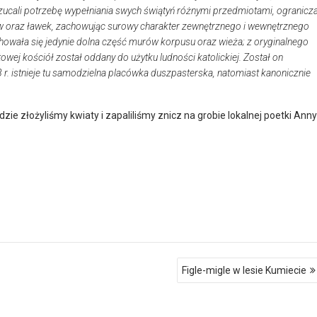
zucali potrzebę wypełniania swych świątyń różnymi przedmiotami, ogranicza
nów oraz ławek, zachowując surowy charakter zewnętrznego i wewnętrznego
chowała się jedynie dolna część murów korpusu oraz wieża; z oryginalnego
towej kościół został oddany do użytku ludności katolickiej. Został on
r. istnieje tu samodzielna placówka duszpasterska, natomiast kanonicznie
e złożyliśmy kwiaty i zapaliliśmy znicz na grobie lokalnej poetki Anny
Figle-migle w lesie Kumiecie