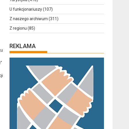
U funkcjonariuszy
(107)
Z naszego archiwum
(311)
Z regionu
(85)
REKLAMA
ku
c”
ji