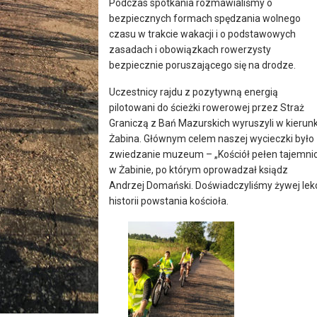
Podczas spotkania rozmawialiśmy o
bezpiecznych formach spędzania wolnego
czasu w trakcie wakacji i o podstawowych
zasadach i obowiązkach rowerzysty
bezpiecznie poruszającego się na drodze.
Uczestnicy rajdu z pozytywną energią
pilotowani do ścieżki rowerowej przez Straż
Graniczą z Bań Mazurskich wyruszyli w kierun
Żabina. Głównym celem naszej wycieczki było
zwiedzanie muzeum – „Kościół pełen tajemni
w Żabinie, po którym oprowadzał ksiądz
Andrzej Domański. Doświadczyliśmy żywej lekc
historii powstania kościoła.