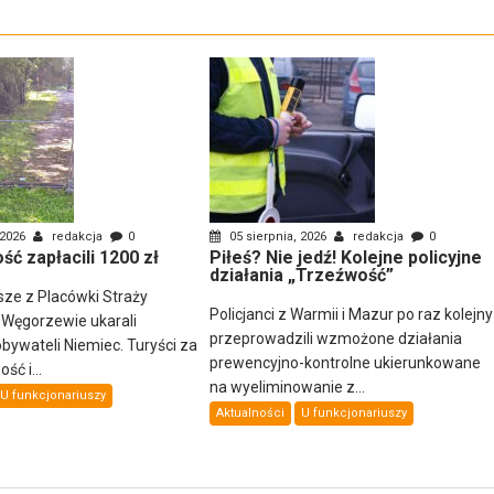
 2026
redakcja
0
05 sierpnia, 2026
redakcja
0
ść zapłacili 1200 zł
Piłeś? Nie jedź! Kolejne policyjne
działania „Trzeźwość”
sze z Placówki Straży
Policjanci z Warmii i Mazur po raz kolejny
 Węgorzewie ukarali
przeprowadzili wzmożone działania
ywateli Niemiec. Turyści za
prewencyjno-kontrolne ukierunkowane
ść i...
na wyeliminowanie z...
U funkcjonariuszy
Aktualności
U funkcjonariuszy