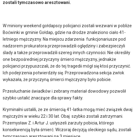
zostali tymczasowo aresztowani.
W miniony weekend gołdapscy policjanci zostali wezwani w pobliże
Boćwinki w gminie Gołdap, gdzie na drodze znaleziono ciało 41-
letniego mężczyzny. Na miejscu zdarzenia funkcjonariusze pod
nadzorem prokuratora przeprowadzili oględziny i zabezpieczyli
ślady a także przeprowadzili szereg innych czynności. Nie określiły
one bezpośredniej przyczyny śmierci mężczyzny, jednakże
policjanci przypuszczali, że do tej tragedii mógł się ktoś przyczynić.
Ich podejrzenia potwierdziły się. Przeprowadzona sekcja zwłok
wykazała, że przyczyną śmierci mężczyzny było pobicie.
Przesłuchanie świadków i zebrany materiał dowodowy pozwolił
szybko ustalić znaczące dla sprawy fakty.
Kryminalni ustalili, że ze śmiercią 41-latka mogą mieć związek dwaj
mężczyźni w wieku 22 i 30 lat. Obaj szybko zostali zatrzymani.
Przemysław Z. i Artur J. usłyszeli zarzuty pobicia, którego
konsekwencją była śmierć. Wczoraj decyzją oleckiego sądu, zostali
tymczasowo aresztowani na 3 miesiące.