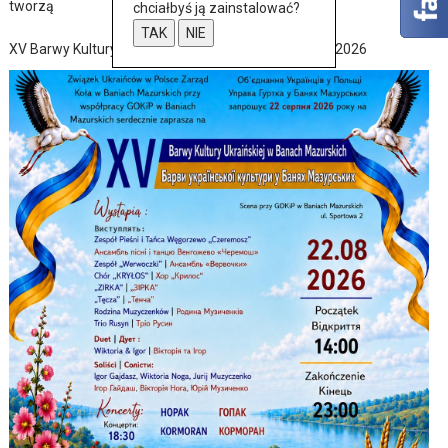
tworzą
chciałbyś ją zainstalować?
TAK
NIE
XV Barwy Kultury Ukraińskiej w Baniach Mazurskich 2026