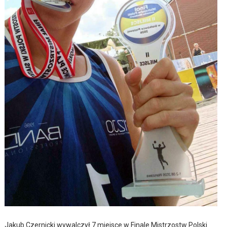
Jakub Czernicki wywalczył 7 miejsce w Finale Mistrzostw Polski