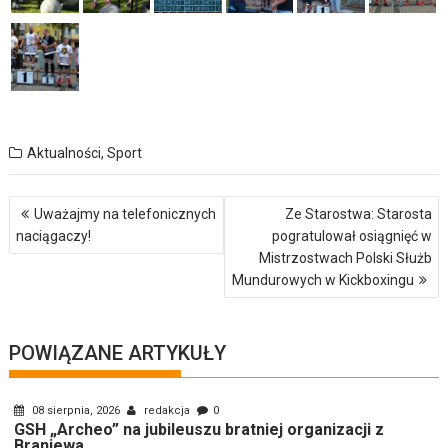
Aktualności
,
Sport
Nawigacja
Uważajmy na telefonicznych
Ze Starostwa: Starosta
wpisu
naciągaczy!
pogratulował osiągnięć w
Mistrzostwach Polski Służb
Mundurowych w Kickboxingu
POWIĄZANE ARTYKUŁY
08 sierpnia, 2026
redakcja
0
GSH „Archeo” na jubileuszu bratniej organizacji z
Braniewa