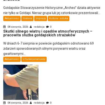
Gołdapskie Stowarzyszenie Historyczne „Archeo” działa aktywnie
nie tylko w Gołdapi. Nieraz grupa lub jej członkowie prezentowali...
Aktualności
Historia
Imprezy
Kultura i sztuka
08 sierpnia, 2026
redakcja
0
Skutki silnego wiatru i opadów atmosferycznych –
pracowita służba gołdapskich strażaków
W dniach 6-7 sierpnia w powiecie gołdapskim odnotowano 69
zdarzeń spowodowanych silnymi porywami wiatru oraz
gwałtownymi...
Aktualności
U funkcjonariuszy
08 sierpnia, 2026
redakcja
0