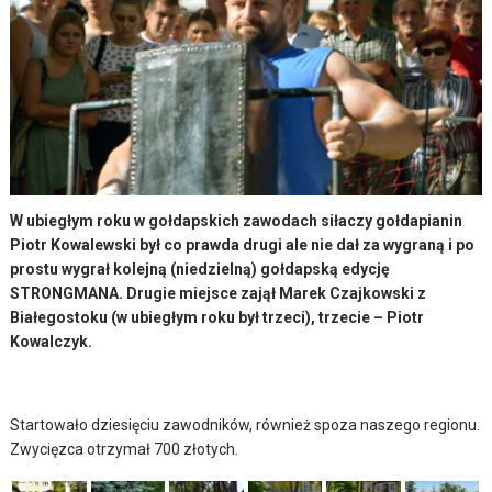
W ubiegłym roku w gołdapskich zawodach siłaczy gołdapianin
Piotr Kowalewski był co prawda drugi ale nie dał za wygraną i po
prostu wygrał kolejną (niedzielną) gołdapską edycję
STRONGMANA. Drugie miejsce zajął Marek Czajkowski z
Białegostoku (w ubiegłym roku był trzeci), trzecie – Piotr
Kowalczyk.
Startowało dziesięciu zawodników, również spoza naszego regionu.
Zwycięzca otrzymał 700 złotych.