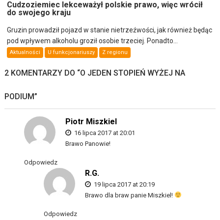
Cudzoziemiec lekceważył polskie prawo, więc wrócił
do swojego kraju
Gruzin prowadził pojazd w stanie nietrzeźwości, jak również będąc
pod wpływem alkoholu groził osobie trzeciej. Ponadto...
Aktualności
U funkcjonariuszy
Z regionu
2 KOMENTARZY DO “
O JEDEN STOPIEŃ WYŻEJ NA
PODIUM
”
Piotr Miszkiel
16 lipca 2017 at 20:01
Brawo Panowie!
Odpowiedz
R.G.
19 lipca 2017 at 20:19
Brawo dla braw panie Miszkiel!
Odpowiedz