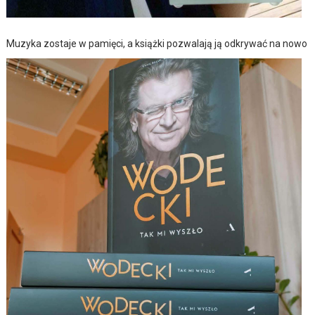
Muzyka zostaje w pamięci, a książki pozwalają ją odkrywać na nowo