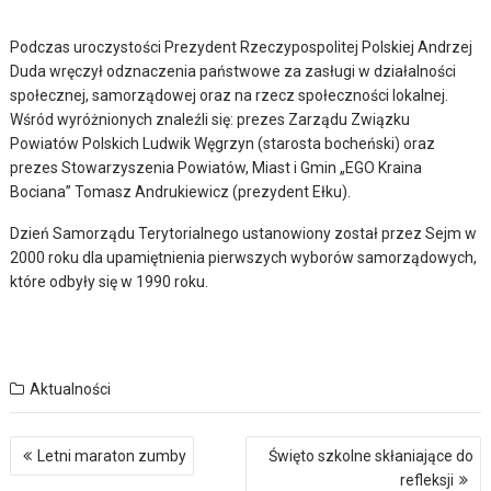
Podczas uroczystości Prezydent Rzeczypospolitej Polskiej Andrzej
Duda wręczył odznaczenia państwowe za zasługi w działalności
społecznej, samorządowej oraz na rzecz społeczności lokalnej.
Wśród wyróżnionych znaleźli się: prezes Zarządu Związku
Powiatów Polskich Ludwik Węgrzyn (starosta bocheński) oraz
prezes Stowarzyszenia Powiatów, Miast i Gmin „EGO Kraina
Bociana” Tomasz Andrukiewicz (prezydent Ełku).
Dzień Samorządu Terytorialnego ustanowiony został przez Sejm w
2000 roku dla upamiętnienia pierwszych wyborów samorządowych,
które odbyły się w 1990 roku.
Aktualności
Nawigacja
Letni maraton zumby
Święto szkolne skłaniające do
wpisu
refleksji