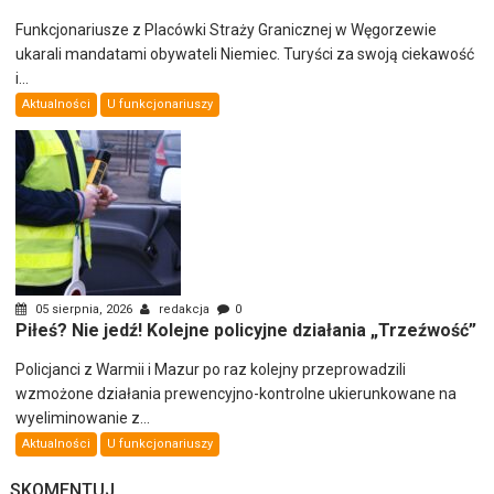
Funkcjonariusze z Placówki Straży Granicznej w Węgorzewie
ukarali mandatami obywateli Niemiec. Turyści za swoją ciekawość
i...
Aktualności
U funkcjonariuszy
05 sierpnia, 2026
redakcja
0
Piłeś? Nie jedź! Kolejne policyjne działania „Trzeźwość”
Policjanci z Warmii i Mazur po raz kolejny przeprowadzili
wzmożone działania prewencyjno-kontrolne ukierunkowane na
wyeliminowanie z...
Aktualności
U funkcjonariuszy
SKOMENTUJ