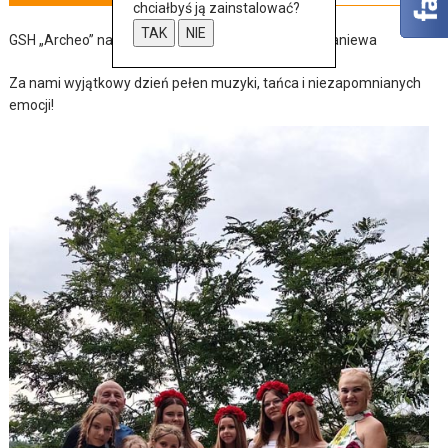
chciałbyś ją zainstalować?
TAK
NIE
GSH „Archeo” na jubileuszu bratniej organizacji z Braniewa
Za nami wyjątkowy dzień pełen muzyki, tańca i niezapomnianych
emocji!