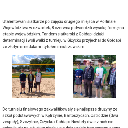
Utalentowani siatkarze po zajęciu drugiego miejsca w Półfinale
Województwa w czwartek, 8 czerwca potwierdzili wysoką formę na
etapie wojewódzkim. Tandem siatkarski z Gołdapi dzięki
determinacji i woli walki z turnieju w Giżycku przyjechał do Gołdapi
ze złotymi medalami i tytułem mistrzowskim.
Do turnieju finałowego zakwalifikowały się najlepsze drużyny ze
szkół podstawowych w Kętrzynie, Bartoszycach, Ostródzie (dwa
zespoły), Szczytnie, Giżycku i Gołdapi. Niestety dwie z nich nie
pojawiły się na giżyckim piasku, nie dając sobie tym samym szans