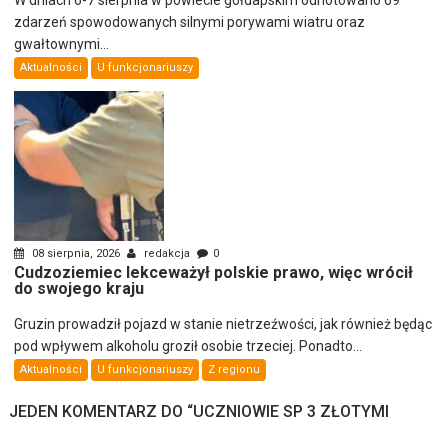
zdarzeń spowodowanych silnymi porywami wiatru oraz
gwałtownymi...
Aktualności
U funkcjonariuszy
08 sierpnia, 2026
redakcja
0
Cudzoziemiec lekceważył polskie prawo, więc wrócił
do swojego kraju
Gruzin prowadził pojazd w stanie nietrzeźwości, jak również będąc
pod wpływem alkoholu groził osobie trzeciej. Ponadto...
Aktualności
U funkcjonariuszy
Z regionu
JEDEN KOMENTARZ DO “
UCZNIOWIE SP 3 ZŁOTYMI