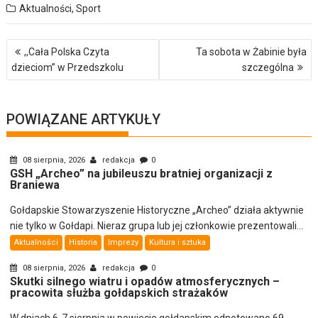
Aktualności
,
Sport
Nawigacja
,,Cała Polska Czyta
Ta sobota w Żabinie była
wpisu
dzieciom” w Przedszkolu
szczególna
POWIĄZANE ARTYKUŁY
08 sierpnia, 2026
redakcja
0
GSH „Archeo” na jubileuszu bratniej organizacji z
Braniewa
Gołdapskie Stowarzyszenie Historyczne „Archeo” działa aktywnie
nie tylko w Gołdapi. Nieraz grupa lub jej członkowie prezentowali...
Aktualności
Historia
Imprezy
Kultura i sztuka
08 sierpnia, 2026
redakcja
0
Skutki silnego wiatru i opadów atmosferycznych –
pracowita służba gołdapskich strażaków
W dniach 6-7 sierpnia w powiecie gołdapskim odnotowano 69