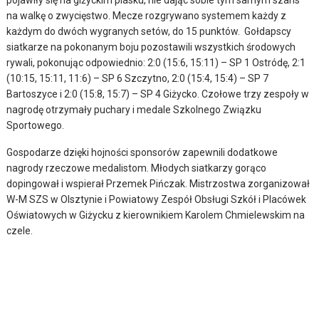
na walkę o zwycięstwo. Mecze rozgrywano systemem każdy z
każdym do dwóch wygranych setów, do 15 punktów. Gołdapscy
siatkarze na pokonanym boju pozostawili wszystkich środowych
rywali, pokonując odpowiednio: 2:0 (15:6, 15:11) – SP 1 Ostródę, 2:1
(10:15, 15:11, 11:6) – SP 6 Szczytno, 2:0 (15:4, 15:4) – SP 7
Bartoszyce i 2:0 (15:8, 15:7) – SP 4 Giżycko. Czołowe trzy zespoły w
nagrodę otrzymały puchary i medale Szkolnego Związku
Sportowego.
Gospodarze dzięki hojności sponsorów zapewnili dodatkowe
nagrody rzeczowe medalistom. Młodych siatkarzy gorąco
dopingował i wspierał Przemek Pińczak. Mistrzostwa zorganizował
W-M SZS w Olsztynie i Powiatowy Zespół Obsługi Szkół i Placówek
Oświatowych w Giżycku z kierownikiem Karolem Chmielewskim na
czele.