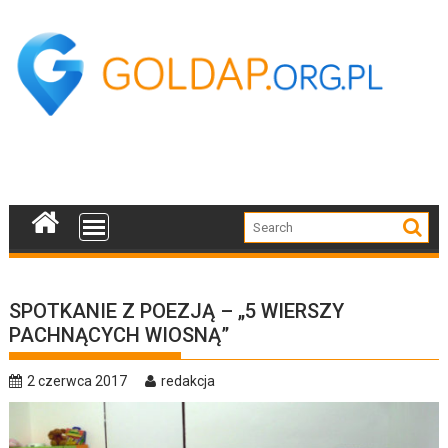
Skip
to
content
SPOTKANIE Z POEZJĄ – „5 WIERSZY
PACHNĄCYCH WIOSNĄ”
2 czerwca 2017
redakcja