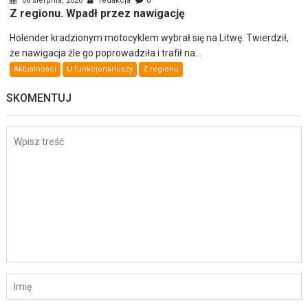
06 sierpnia, 2026
redakcja
0
Z regionu. Wpadł przez nawigację
Holender kradzionym motocyklem wybrał się na Litwę. Twierdził,
że nawigacja źle go poprowadziła i trafił na...
Aktualności
U funkcjonariuszy
Z regionu
SKOMENTUJ