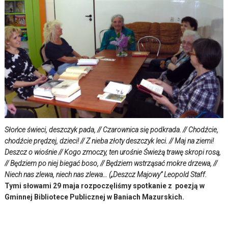
Słońce świeci, deszczyk pada, // Czarownica się podkrada. // Chodźcie,
chodźcie prędzej, dzieci! // Z nieba złoty deszczyk leci. // Maj na ziemi!
Deszcz o wiośnie // Kogo zmoczy, ten urośnie Świeżą trawę skropi rosą,
// Będziem po niej biegać boso, // Będziem wstrząsać mokre drzewa, //
Niech nas zlewa, niech nas zlewa… („Deszcz Majowy” Leopold Staff.
Tymi słowami 29 maja rozpoczęliśmy spotkanie z poezją w
Gminnej Bibliotece Publicznej w Baniach Mazurskich.