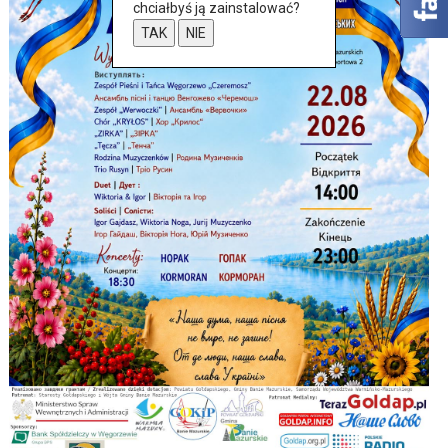
chciałbyś ją zainstalować?
TAK
NIE