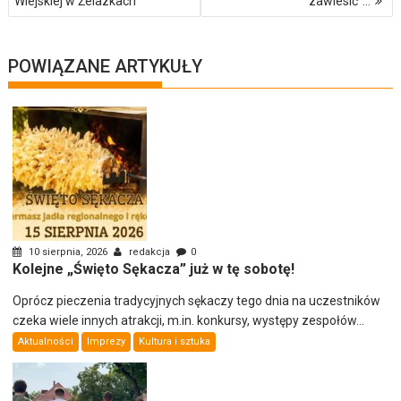
Wiejskiej w Żelazkach
zawiesić”…
POWIĄZANE ARTYKUŁY
10 sierpnia, 2026
redakcja
0
Kolejne „Święto Sękacza” już w tę sobotę!
Oprócz pieczenia tradycyjnych sękaczy tego dnia na uczestników
czeka wiele innych atrakcji, m.in. konkursy, występy zespołów...
Aktualności
Imprezy
Kultura i sztuka