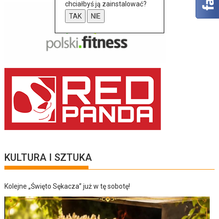
chciałbyś ją zainstalować?
TAK
NIE
KULTURA I SZTUKA
Kolejne „Święto Sękacza” już w tę sobotę!