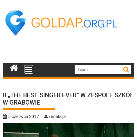
Skip
to
content
II „THE BEST SINGER EVER” W ZESPOLE SZKÓŁ
W GRABOWIE
5 czerwca 2017
redakcja