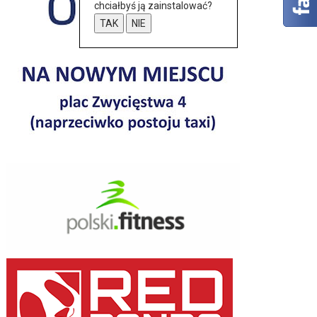
chciałbyś ją zainstalować?
TAK
NIE