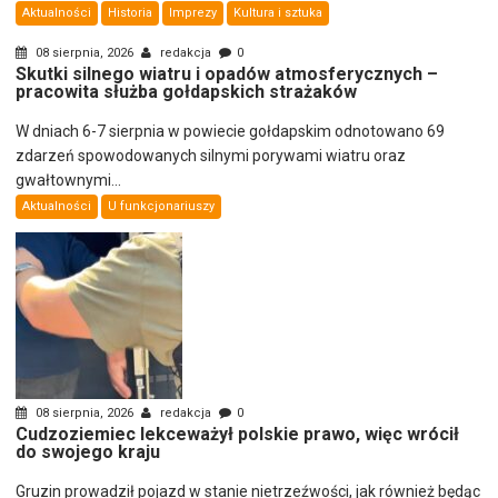
Aktualności
Historia
Imprezy
Kultura i sztuka
08 sierpnia, 2026
redakcja
0
Skutki silnego wiatru i opadów atmosferycznych –
pracowita służba gołdapskich strażaków
W dniach 6-7 sierpnia w powiecie gołdapskim odnotowano 69
zdarzeń spowodowanych silnymi porywami wiatru oraz
gwałtownymi...
Aktualności
U funkcjonariuszy
08 sierpnia, 2026
redakcja
0
Cudzoziemiec lekceważył polskie prawo, więc wrócił
do swojego kraju
Gruzin prowadził pojazd w stanie nietrzeźwości, jak również będąc