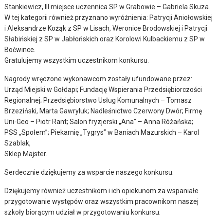
Stankiewicz, III miejsce uczennica SP w Grabowie – Gabriela Skuza.
W tej kategorii również przyznano wyróżnienia: Patrycji Aniołowskiej
i Aleksandrze Kożąk z SP w Lisach, Weronice Brodowskiej i Patrycji
Słabińskiej z SP w Jabłońskich oraz Korolowi Kulbackiemu z SP w
Boćwince.
Gratulujemy wszystkim uczestnikom konkursu.
Nagrody wręczone wykonawcom zostały ufundowane przez:
Urząd Miejski w Gołdapi; Fundację Wspierania Przedsiębiorczości
Regionalnej; Przedsiębiorstwo Usług Komunalnych – Tomasz
Brzeziński, Marta Gawryluk; Nadleśnictwo Czerwony Dwór; Firmę
Uni-Geo – Piotr Rant; Salon fryzjerski „Ana” – Anna Różańska;
PSS „Społem”; Piekarnię „Tygrys” w Baniach Mazurskich – Karol
Szablak,
Sklep Majster.
Serdecznie dziękujemy za wsparcie naszego konkursu.
Dziękujemy również uczestnikom i ich opiekunom za wspaniałe
przygotowanie występów oraz wszystkim pracownikom naszej
szkoły biorącym udział w przygotowaniu konkursu.