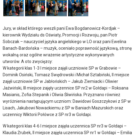
Jury, w skład którego weszli pani Ewa Bogdanowicz-Kordjak –
kierownik Wydziału ds Oświaty, Promocji i Rozwoju, pan Piotr
Sobczak – nauczyciel języka angielskiego w LO oraz pani Ewelina
Banach-Bardońska – muzyk, oceniało poprawność językową, stronę
wokalną oraz ogólne wrażenie artystyczne wykonywanych
utworów. A oto zwycięzcy:
W kategorii klas 1-3 I miejsce zajęli uczniowie SP w Grabowie –
Dominik Osiński, Tomasz Swędrowski i Michał Sztabiński, II miejsce
zajęli uczniowie SP w Jabłońskich – Jakub Ziemiacki i Oliwier
Jaźwiński, III miejsce zajęły uczennice SP nr2 w Gołdapi – Roksana
Masianis, Zofia Stepanik i Oliwia Śliwińska. Przyznano również
wyróżnienia następującym uczniom: Dawidowi Goszczykowi z SP w
Lisach, Jakubowi Nowackiemu z SP w Baniach Mazurskich oraz
uczennicy Wiktorii Połówce z SP nr3 w Gołdapi.
W kategorii klas 4-6 I miejsce zajęła uczennica SP nr3 w Gołdapi –
Klaudia Żrubek, II miejsce zajęła uczennica SP nr1 w Gołdapi – Emilia