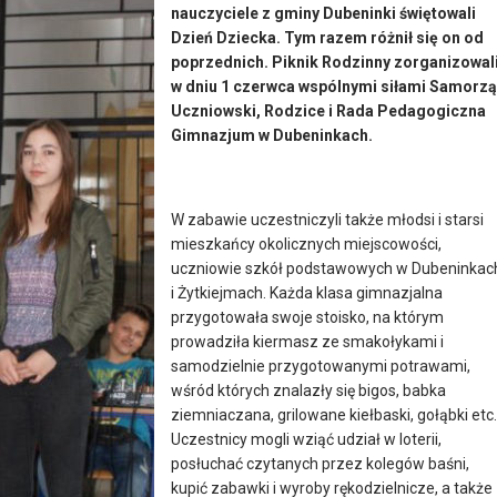
nauczyciele z gminy Dubeninki świętowali
Dzień Dziecka. Tym razem różnił się on od
poprzednich. Piknik Rodzinny zorganizowal
w dniu 1 czerwca wspólnymi siłami Samorz
Uczniowski, Rodzice i Rada Pedagogiczna
Gimnazjum w Dubeninkach.
W zabawie uczestniczyli także młodsi i starsi
mieszkańcy okolicznych miejscowości,
uczniowie szkół podstawowych w Dubeninkac
i Żytkiejmach. Każda klasa gimnazjalna
przygotowała swoje stoisko, na którym
prowadziła kiermasz ze smakołykami i
samodzielnie przygotowanymi potrawami,
wśród których znalazły się bigos, babka
ziemniaczana, grilowane kiełbaski, gołąbki etc.
Uczestnicy mogli wziąć udział w loterii,
posłuchać czytanych przez kolegów baśni,
kupić zabawki i wyroby rękodzielnicze, a także