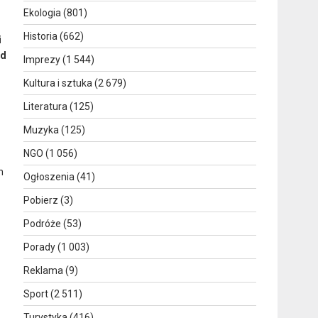
Ekologia
(801)
Historia
(662)
i
ąd
Imprezy
(1 544)
Kultura i sztuka
(2 679)
Literatura
(125)
Muzyka
(125)
NGO
(1 056)
h
Ogłoszenia
(41)
Pobierz
(3)
Podróże
(53)
Porady
(1 003)
Reklama
(9)
Sport
(2 511)
Turystyka
(416)