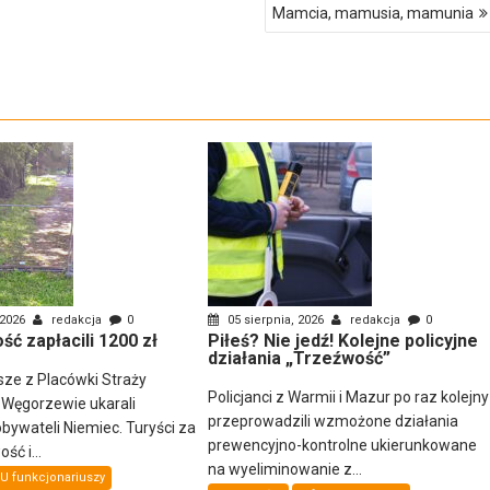
Mamcia, mamusia, mamunia
 2026
redakcja
0
05 sierpnia, 2026
redakcja
0
ść zapłacili 1200 zł
Piłeś? Nie jedź! Kolejne policyjne
działania „Trzeźwość”
sze z Placówki Straży
Policjanci z Warmii i Mazur po raz kolejny
 Węgorzewie ukarali
przeprowadzili wzmożone działania
ywateli Niemiec. Turyści za
prewencyjno-kontrolne ukierunkowane
ść i...
na wyeliminowanie z...
U funkcjonariuszy