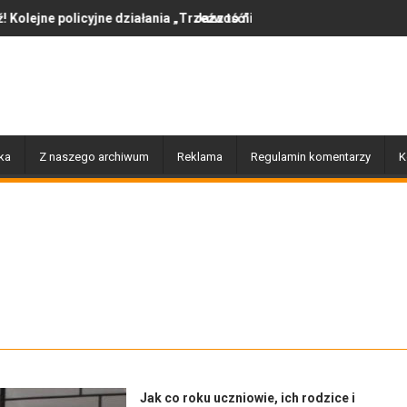
nia „Trzeźwość”
Jazz to nie tylko muzyka – to także historia, pasja i ludzie, kt
Awanturowała si
ka
Z naszego archiwum
Reklama
Regulamin komentarzy
K
Jak co roku uczniowie, ich rodzice i