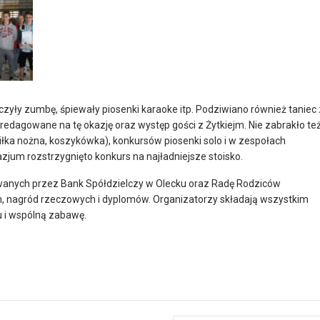
czyły zumbę, śpiewały piosenki karaoke itp. Podziwiano również taniec 
 zredagowane na tę okazję oraz występ gości z Żytkiejm. Nie zabrakło te
łka nożna, koszykówka), konkursów piosenki solo i w zespołach
nazjum rozstrzygnięto konkurs na najładniejsze stoisko.
anych przez Bank Spółdzielczy w Olecku oraz Radę Rodziców
 nagród rzeczowych i dyplomów. Organizatorzy składają wszystkim
u i wspólną zabawę.