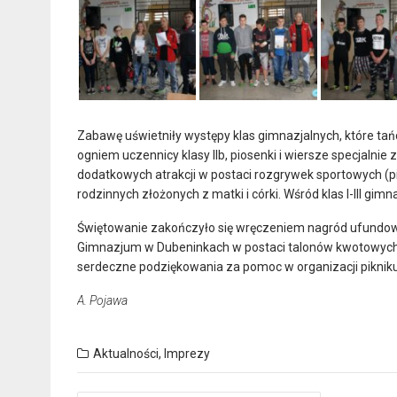
Zabawę uświetniły występy klas gimnazjalnych, które tań
ogniem uczennicy klasy IIb, piosenki i wiersze specjalnie
dodatkowych atrakcji w postaci rozgrywek sportowych (pi
rodzinnych złożonych z matki i córki. Wśród klas I-III gim
Świętowanie zakończyło się wręczeniem nagród ufundow
Gimnazjum w Dubeninkach w postaci talonów kwotowych,
serdeczne podziękowania za pomoc w organizacji piknik
A. Pojawa
Aktualności
,
Imprezy