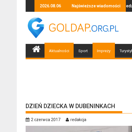
Skip
la
ili 1200 zł
2026.08.06
Piłeś? Nie jedź! Kolejne policyjne działa
Najświeższe wiadomości
to
content
Aktualności
Sport
Imprezy
Turysty
DZIEŃ DZIECKA W DUBENINKACH
2 czerwca 2017
redakcja