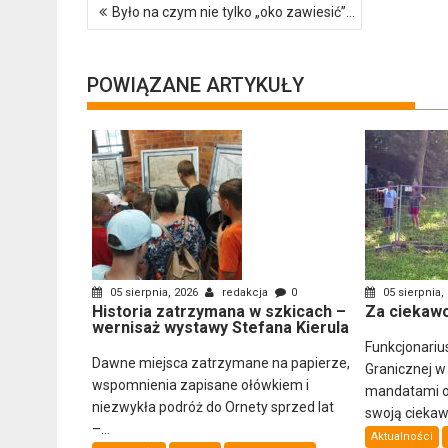
Nawigacja
Było na czym nie tylko „oko zawiesić”…
wpisu
POWIĄZANE ARTYKUŁY
05 sierpnia, 2026
redakcja
0
05 sierpnia,
Historia zatrzymana w szkicach –
Za ciekawo
wernisaż wystawy Stefana Kierula
Funkcjonariu
Dawne miejsca zatrzymane na papierze,
Granicznej w
wspomnienia zapisane ołówkiem i
mandatami ob
niezwykła podróż do Ornety sprzed lat
swoją ciekawo
–...
Aktualności