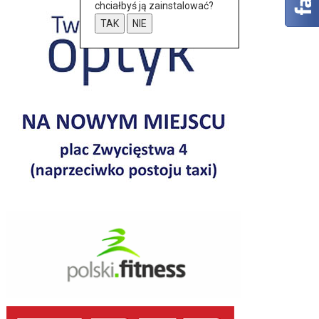
chciałbyś ją zainstalować?
TAK
NIE