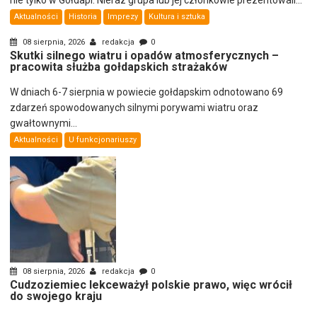
nie tylko w Gołdapi. Nieraz grupa lub jej członkowie prezentowali...
Aktualności
Historia
Imprezy
Kultura i sztuka
08 sierpnia, 2026
redakcja
0
Skutki silnego wiatru i opadów atmosferycznych –
pracowita służba gołdapskich strażaków
W dniach 6-7 sierpnia w powiecie gołdapskim odnotowano 69
zdarzeń spowodowanych silnymi porywami wiatru oraz
gwałtownymi...
Aktualności
U funkcjonariuszy
08 sierpnia, 2026
redakcja
0
Cudzoziemiec lekceważył polskie prawo, więc wrócił
do swojego kraju