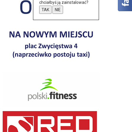
chciałbyś ją zainstalować?
TAK
NIE