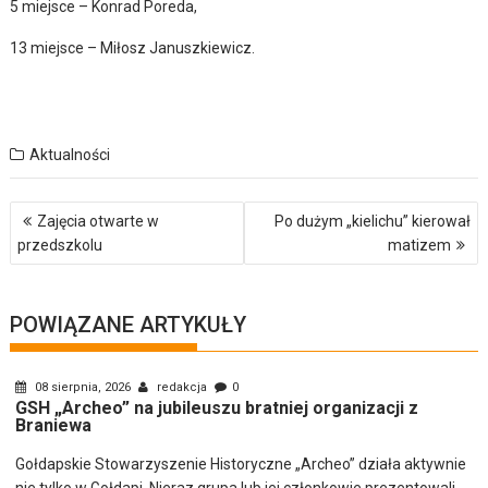
5 miejsce – Konrad Poreda,
13 miejsce – Miłosz Januszkiewicz.
Aktualności
Nawigacja
Zajęcia otwarte w
Po dużym „kielichu” kierował
wpisu
przedszkolu
matizem
POWIĄZANE ARTYKUŁY
08 sierpnia, 2026
redakcja
0
GSH „Archeo” na jubileuszu bratniej organizacji z
Braniewa
Gołdapskie Stowarzyszenie Historyczne „Archeo” działa aktywnie