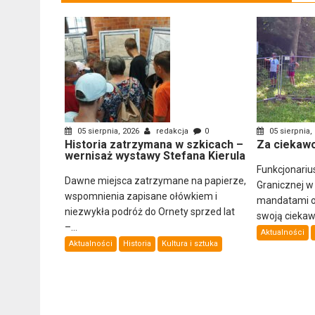
05 sierpnia, 2026
redakcja
0
05 sierpnia,
Historia zatrzymana w szkicach –
Za ciekawo
wernisaż wystawy Stefana Kierula
Funkcjonariu
Dawne miejsca zatrzymane na papierze,
Granicznej w
wspomnienia zapisane ołówkiem i
mandatami ob
niezwykła podróż do Ornety sprzed lat
swoją ciekawo
–...
Aktualności
Aktualności
Historia
Kultura i sztuka