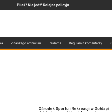
Nie jedź! Kolejne policyjne działania „Trzeźwość”
Jazz to nie tylko muzyka – to
ka
Z naszego archiwum
Reklama
Regulamin komentarzy
K
Ośrodek Sportu i Rekreacji w Gołdapi