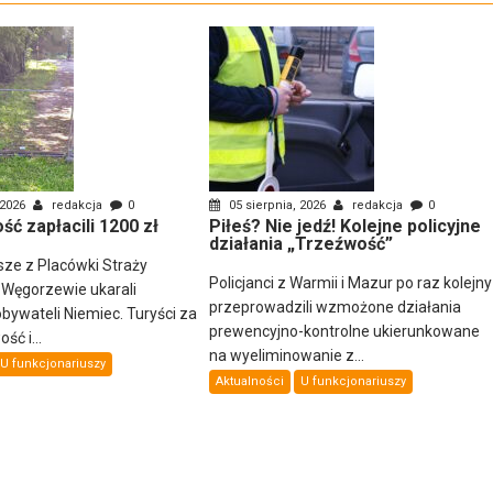
 2026
redakcja
0
05 sierpnia, 2026
redakcja
0
ść zapłacili 1200 zł
Piłeś? Nie jedź! Kolejne policyjne
działania „Trzeźwość”
sze z Placówki Straży
Policjanci z Warmii i Mazur po raz kolejny
 Węgorzewie ukarali
przeprowadzili wzmożone działania
ywateli Niemiec. Turyści za
prewencyjno-kontrolne ukierunkowane
ść i...
na wyeliminowanie z...
U funkcjonariuszy
Aktualności
U funkcjonariuszy