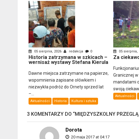
05 sierpnia, 2026
redakcja
0
05 sierpnia,
Historia zatrzymana w szkicach –
Za ciekawo
wernisaż wystawy Stefana Kierula
Funkcjonariu
Dawne miejsca zatrzymane na papierze,
Granicznej w
wspomnienia zapisane ołówkiem i
mandatami ob
niezwykła podróż do Ornety sprzed lat
swoją ciekawo
–...
Aktualności
Aktualności
Historia
Kultura i sztuka
3 KOMENTARZY DO “
MIĘDZYSZKOLNY PRZEGLĄD 
Dorota
20 maja 2017 at 04:17