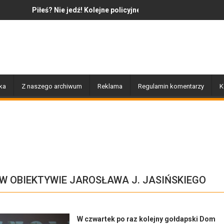
Kolejne policyjne działania „Trzeźwość”
Jazz to nie tylko muzyka – to także hist
ka
Z naszego archiwum
Reklama
Regulamin komentarzy
K
W OBIEKTYWIE JAROSŁAWA J. JASIŃSKIEGO
W czwartek po raz kolejny gołdapski Dom