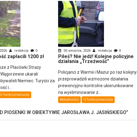
 2026
redakcja
0
05 sierpnia, 2026
redakcja
0
ść zapłacili 1200 zł
Piłeś? Nie jedź! Kolejne policyjne
działania „Trzeźwość”
sze z Placówki Straży
Policjanci z Warmii i Mazur po raz kolejny
 Węgorzewie ukarali
przeprowadzili wzmożone działania
ywateli Niemiec. Turyści za
prewencyjno-kontrolne ukierunkowane
ść i...
na wyeliminowanie z...
U funkcjonariuszy
Aktualności
U funkcjonariuszy
PIOSENKI W OBIEKTYWIE JAROSŁAWA J. JASIŃSKIEGO
”