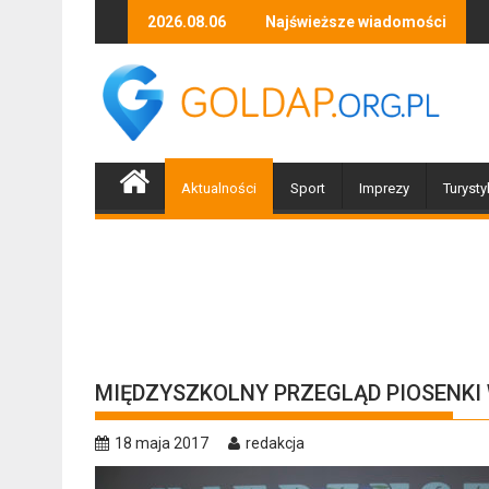
Skip
 wystawy Stefana Kierula
Za ciekawość zapłacili 1200 zł
2026.08.06
Najświeższe wiadomości
Piłeś? Nie jedź! 
to
content
Aktualności
Sport
Imprezy
Turysty
MIĘDZYSZKOLNY PRZEGLĄD PIOSENKI 
18 maja 2017
redakcja