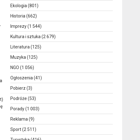
Ekologia
(801)
Historia
(662)
.
Imprezy
(1 544)
Kultura i sztuka
(2 679)
Literatura
(125)
Muzyka
(125)
NGO
(1 056)
Ogłoszenia
(41)
a
Pobierz
(3)
Podróże
(53)
t)
ię
Porady
(1 003)
Reklama
(9)
Sport
(2 511)
Turystyka
(416)