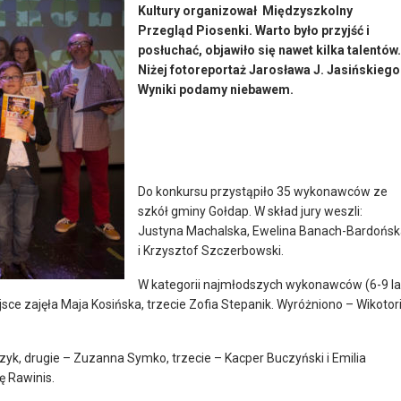
Kultury organizował Międzyszkolny
Przegląd Piosenki. Warto było przyjść i
posłuchać, objawiło się nawet kilka talentów.
Niżej fotoreportaż Jarosława J. Jasińskiego
Wyniki podamy niebawem.
Do konkursu przystąpiło 35 wykonawców ze
szkół gminy Gołdap. W skład jury weszli:
Justyna Machalska, Ewelina Banach-Bardońsk
i Krzysztof Szczerbowski.
W kategorii najmłodszych wykonawców (6-9 la
iejsce zajęła Maja Kosińska, trzecie Zofia Stepanik. Wyróżniono – Wikotor
czyk, drugie – Zuzanna Symko, trzecie – Kacper Buczyński i Emilia
ę Rawinis.