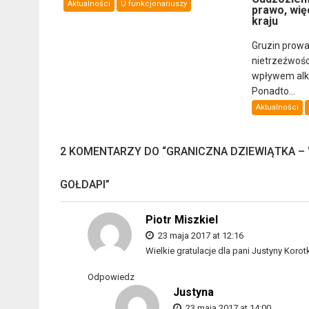
Aktualności
U funkcjonariuszy
prawo, wię
kraju
Gruzin prowa
nietrzeźwośc
wpływem alkoh
Ponadto...
Aktualności
2 KOMENTARZY DO “
GRANICZNA DZIEWIĄTKA –
GOŁDAPI
”
Piotr Miszkiel
23 maja 2017 at 12:16
Wielkie gratulacje dla pani Justyny Korot
Odpowiedz
Justyna
23 maja 2017 at 14:00