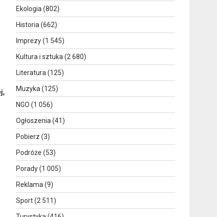
Ekologia
(802)
Historia
(662)
Imprezy
(1 545)
Kultura i sztuka
(2 680)
Literatura
(125)
Muzyka
(125)
j,
NGO
(1 056)
Ogłoszenia
(41)
Pobierz
(3)
Podróże
(53)
Porady
(1 005)
Reklama
(9)
Sport
(2 511)
Turystyka
(416)