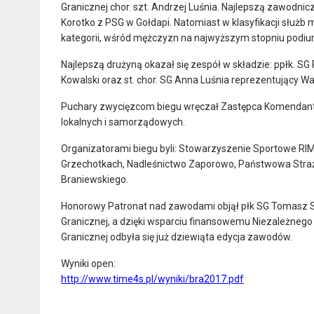
Granicznej chor. szt. Andrzej Luśnia. Najlepszą zawodnic
Korotko z PSG w Gołdapi. Natomiast w klasyfikacji służb 
kategorii, wśród mężczyzn na najwyższym stopniu podiu
Najlepszą drużyną okazał się zespół w składzie: ppłk. SG 
Kowalski oraz st. chor. SG Anna Luśnia reprezentujący W
Puchary zwycięzcom biegu wręczał Zastępca Komendant
lokalnych i samorządowych.
Organizatorami biegu byli: Stowarzyszenie Sportowe RIM
Grzechotkach, Nadleśnictwo Zaporowo, Państwowa Straż
Braniewskiego.
Honorowy Patronat nad zawodami objął płk SG Tomasz
Granicznej, a dzięki wsparciu finansowemu Niezależn
Granicznej odbyła się już dziewiąta edycja zawodów.
Wyniki open:
http://www.time4s.pl/wyniki/bra2017.pdf