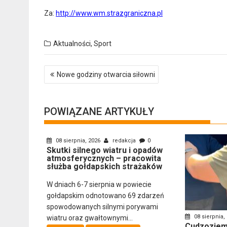
Za:
http://www.wm.strazgraniczna.pl
Aktualności
,
Sport
Nawigacja
Nowe godziny otwarcia siłowni
wpisu
POWIĄZANE ARTYKUŁY
08 sierpnia, 2026
redakcja
0
Skutki silnego wiatru i opadów
atmosferycznych – pracowita
służba gołdapskich strażaków
W dniach 6-7 sierpnia w powiecie
gołdapskim odnotowano 69 zdarzeń
spowodowanych silnymi porywami
08 sierpnia,
wiatru oraz gwałtownymi...
Cudzoziemi