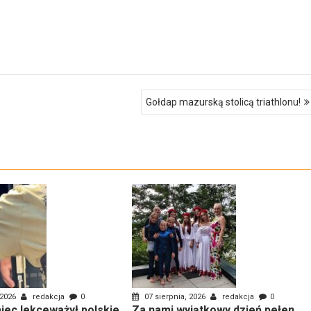
Gołdap mazurską stolicą triathlonu!
 2026
redakcja
0
07 sierpnia, 2026
redakcja
0
ec lekceważył polskie
Za nami wyjątkowy dzień pełen