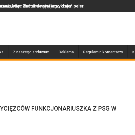
 do swojego kraju
i wyjątkowy dzień pełen muzyki, tańca i niezapomnianych emocji!
Uwaga! Usuwamy drzewa us
ka
Z naszego archiwum
Reklama
Regulamin komentarzy
K
WYCIĘZCÓW FUNKCJONARIUSZKA Z PSG W