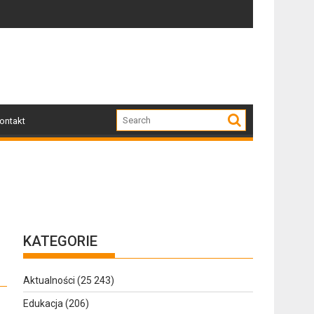
zkodzone przez nawałnicę
Po nawałnicy...
Sk
ontakt
KATEGORIE
Aktualności
(25 243)
Edukacja
(206)