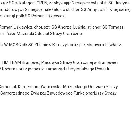
zką z SG w kategorii OPEN, zdobywając 2 miejsce była plut. SG Justyna
mundurowych 2 miejsce należało do st. chor. SG Anny Luśni, w tej samej
m stanął ppłk SG Roman Liśkiewicz.
Roman Liśkiewicz, chor. szt. SG Andrzej Luśnia, st. chor. SG Tomasz
armińsko-Mazurski Oddział Straży Granicznej.
a W-MOSG płk SG Zbigniew Klimczyk oraz przedstawiciele władz
 TIM TEAM Braniewo, Placówka Straży Granicznej w Braniewie i
 Pożarna oraz jednostki samorządu terytorialnego Powiatu
 Semeniuk Komendant Warmińsko-Mazurskiego Oddziału Straży
ego Samorządnego Związku Zawodowego Funkcjonariuszy Straży