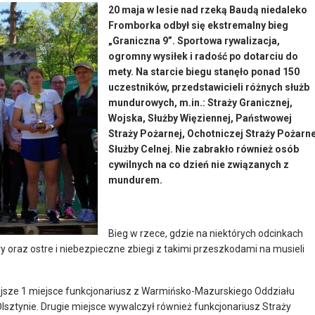
20 maja w lesie nad rzeką Baudą niedaleko
Fromborka odbył się ekstremalny bieg
„Graniczna 9”. Sportowa rywalizacja,
ogromny wysiłek i radość po dotarciu do
mety. Na starcie biegu stanęło ponad 150
uczestników, przedstawicieli różnych służb
mundurowych, m.in.: Straży Granicznej,
Wojska, Służby Więziennej, Państwowej
Straży Pożarnej, Ochotniczej Straży Pożarne
Służby Celnej. Nie zabrakło również osób
cywilnych na co dzień nie związanych z
mundurem.
Bieg w rzece, gdzie na niektórych odcinkach
ry oraz ostre i niebezpieczne zbiegi z takimi przeszkodami na musieli
iejsze 1 miejsce funkcjonariusz z Warmińsko-Mazurskiego Oddziału
Olsztynie. Drugie miejsce wywalczył również funkcjonariusz Straży