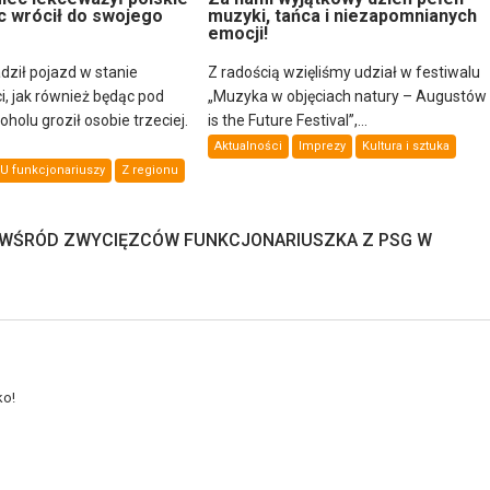
c wrócił do swojego
muzyki, tańca i niezapomnianych
emocji!
dził pojazd w stanie
Z radością wzięliśmy udział w festiwalu
i, jak również będąc pod
„Muzyka w objęciach natury – Augustów
olu groził osobie trzeciej.
is the Future Festival”,...
Aktualności
Imprezy
Kultura i sztuka
U funkcjonariuszy
Z regionu
 WŚRÓD ZWYCIĘZCÓW FUNKCJONARIUSZKA Z PSG W
ko!