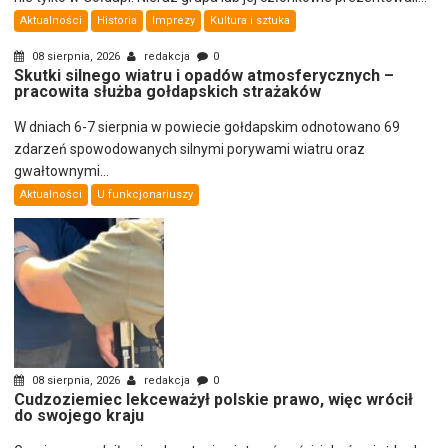
Aktualności
Historia
Imprezy
Kultura i sztuka
08 sierpnia, 2026
redakcja
0
Skutki silnego wiatru i opadów atmosferycznych –
pracowita służba gołdapskich strażaków
W dniach 6-7 sierpnia w powiecie gołdapskim odnotowano 69
zdarzeń spowodowanych silnymi porywami wiatru oraz
gwałtownymi...
Aktualności
U funkcjonariuszy
08 sierpnia, 2026
redakcja
0
Cudzoziemiec lekceważył polskie prawo, więc wrócił
do swojego kraju