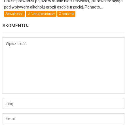
Gruzin prowadził pojazd w stanie nietrzeźwości, jak również będąc
pod wpływem alkoholu groził osobie trzeciej. Ponadto...
Aktualności
U funkcjonariuszy
Z regionu
SKOMENTUJ