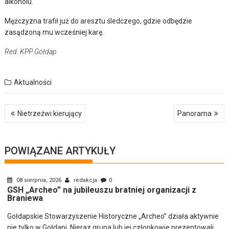
alkoholu.
Mężczyzna trafił już do aresztu śledczego, gdzie odbędzie
zasądzoną mu wcześniej karę.
Red. KPP Gołdap
Aktualności
Nawigacja
Nietrzeźwi kierujący
Panorama
wpisu
POWIĄZANE ARTYKUŁY
08 sierpnia, 2026
redakcja
0
GSH „Archeo” na jubileuszu bratniej organizacji z
Braniewa
Gołdapskie Stowarzyszenie Historyczne „Archeo” działa aktywnie
nie tylko w Gołdapi. Nieraz grupa lub jej członkowie prezentowali...