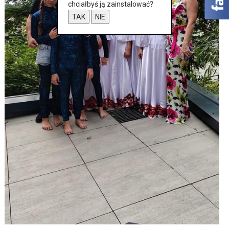
chciałbyś ją zainstalować?
TAK
NIE