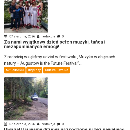
07 sierpnia, 2026
redakcja
0
Za nami wyjątkowy dzień pełen muzyki, tańca i
niezapomnianych emocji!
Z radością wzięliśmy udział w festiwalu „Muzyka w objęciach
natury – Augustów is the Future Festival”,...
Aktualności
Imprezy
Kultura i sztuka
07 sierpnia, 2026
redakcja
0
Uwaga! Usuwamy drzewa uszkodzone przez nawałnicę