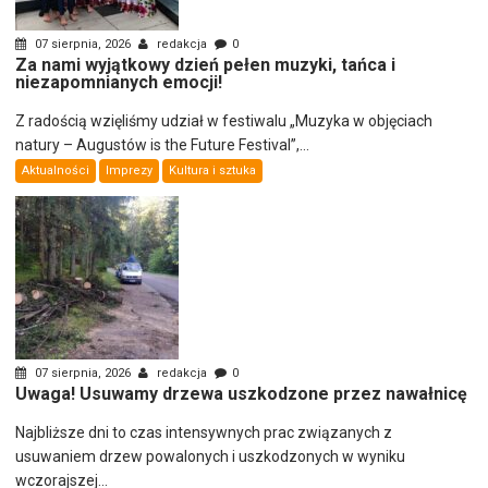
07 sierpnia, 2026
redakcja
0
Za nami wyjątkowy dzień pełen muzyki, tańca i
niezapomnianych emocji!
Z radością wzięliśmy udział w festiwalu „Muzyka w objęciach
natury – Augustów is the Future Festival”,...
Aktualności
Imprezy
Kultura i sztuka
07 sierpnia, 2026
redakcja
0
Uwaga! Usuwamy drzewa uszkodzone przez nawałnicę
Najbliższe dni to czas intensywnych prac związanych z
usuwaniem drzew powalonych i uszkodzonych w wyniku
wczorajszej...