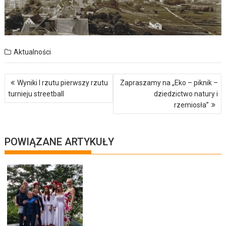
Aktualności
Nawigacja
Wyniki I rzutu pierwszy rzutu
Zapraszamy na „Eko – piknik –
wpisu
turnieju streetball
dziedzictwo natury i
rzemiosła”
POWIĄZANE ARTYKUŁY