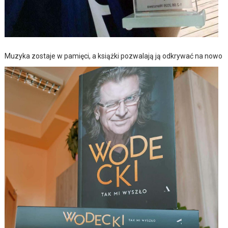
Muzyka zostaje w pamięci, a książki pozwalają ją odkrywać na nowo