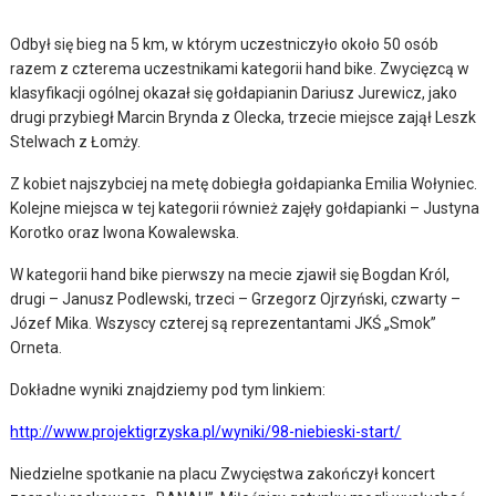
Odbył się bieg na 5 km, w którym uczestniczyło około 50 osób
razem z czterema uczestnikami kategorii hand bike. Zwycięzcą w
klasyfikacji ogólnej okazał się gołdapianin Dariusz Jurewicz, jako
drugi przybiegł Marcin Brynda z Olecka, trzecie miejsce zajął Leszk
Stelwach z Łomży.
Z kobiet najszybciej na metę dobiegła gołdapianka Emilia Wołyniec.
Kolejne miejsca w tej kategorii również zajęły gołdapianki – Justyna
Korotko oraz Iwona Kowalewska.
W kategorii hand bike pierwszy na mecie zjawił się Bogdan Król,
drugi – Janusz Podlewski, trzeci – Grzegorz Ojrzyński, czwarty –
Józef Mika. Wszyscy czterej są reprezentantami JKŚ „Smok”
Orneta.
Dokładne wyniki znajdziemy pod tym linkiem:
http://www.projektigrzyska.pl/wyniki/98-niebieski-start/
Niedzielne spotkanie na placu Zwycięstwa zakończył koncert