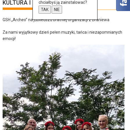
KULTURA I SZTUKA
chciałbyś ją zainstalować?
TAK
NIE
GSH „Archeo” na jubileuszu bratniej organizacji z Braniewa
Za nami wyjątkowy dzień pełen muzyki, tańca i niezapomnianych
emocji!