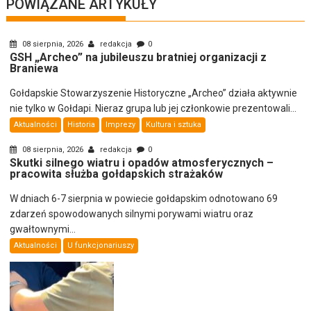
POWIĄZANE ARTYKUŁY
08 sierpnia, 2026
redakcja
0
GSH „Archeo” na jubileuszu bratniej organizacji z
Braniewa
Gołdapskie Stowarzyszenie Historyczne „Archeo” działa aktywnie
nie tylko w Gołdapi. Nieraz grupa lub jej członkowie prezentowali...
Aktualności
Historia
Imprezy
Kultura i sztuka
08 sierpnia, 2026
redakcja
0
Skutki silnego wiatru i opadów atmosferycznych –
pracowita służba gołdapskich strażaków
W dniach 6-7 sierpnia w powiecie gołdapskim odnotowano 69
zdarzeń spowodowanych silnymi porywami wiatru oraz
gwałtownymi...
Aktualności
U funkcjonariuszy