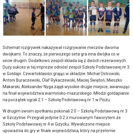
Schemat rozgrywek nakazywał rozgrywanie meczów dwoma
dwójkami. To znaczy, że pierwszego seta gra inna dwójka co w
secie drugim. Dodatkowo zespół składa się z dwóch rezerwowych.
Duży sukces w tej imprezie odniósł zespół Szkoły Podstawowej nr 3
w Gołdapi. Czwartoklasiści grając w składzie: Michał Ostrowski,
Antoni Buraczewski, Olaf Rykaczewski, Maciej Świętoń, Mieszko
Makarski, Aleksander Nyga zajęli wysokie drugie miejsce, awansując
na finał województwa warmińsko-mazurskiego. Młodzi gołdapianie
na początek ograli 2:1 – Szkołę Podstawową nr 1 w Piszu.
W drugim swoim spotkaniu pokonali 2:0 – Szkołą Podstawową nr 3
w Szczytnie. Przegrali jedynie 0:2 z murowanym faworytem ze
Szkoły Podstawowej nr 4 w Giżycku. Wywalczone miejsce
upoważnia do gry w finale województwa, który na przełomie