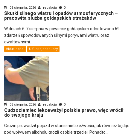
08 sierpnia, 2026
redakcja
0
Skutki silnego wiatru i opadów atmosferycznych –
pracowita służba gołdapskich strażaków
W dniach 6-7 sierpnia w powiecie gołdapskim odnotowano 69
zdarzeń spowodowanych silnymi porywami wiatru oraz
gwałtownymi...
Aktualności
U funkcjonariuszy
08 sierpnia, 2026
redakcja
0
Cudzoziemiec lekceważył polskie prawo, więc wrócił
do swojego kraju
Gruzin prowadził pojazd w stanie nietrzeźwości, jak również będąc
pod wpływem alkoholu groził osobie trzeciej. Ponadto...