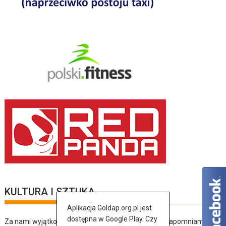
KULTURA I SZTUKA
Aplikacja Goldap.org.pl jest
dostępna w Google Play. Czy
Za nami wyjątkowy dzień pełen muzyki, tańca i niezapomnianych