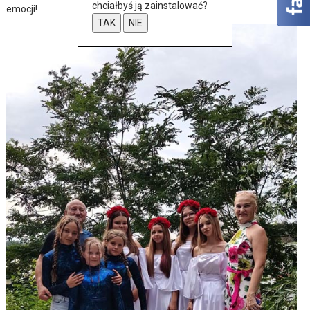
chciałbyś ją zainstalować?
emocji!
TAK
NIE