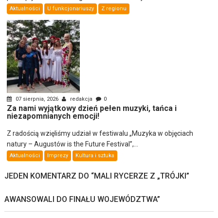
Aktualności
U funkcjonariuszy
Z regionu
07 sierpnia, 2026
redakcja
0
Za nami wyjątkowy dzień pełen muzyki, tańca i
niezapomnianych emocji!
Z radością wzięliśmy udział w festiwalu „Muzyka w objęciach
natury – Augustów is the Future Festival”,...
Aktualności
Imprezy
Kultura i sztuka
JEDEN KOMENTARZ DO “
MALI RYCERZE Z „TRÓJKI”
AWANSOWALI DO FINAŁU WOJEWÓDZTWA
”