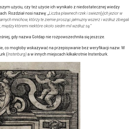
ym użyciu, czy też użycie ich wynikało z niedostatecznej wiedzy
ch. Rozdział nosi nazwę: „
Liczba pławnech rzek i swiezn(y)ch jezior w
rnych mnichow, którzy te ziemie prosząc jałmużny wszerz i wzdłuż zbiegali
r, między któremi niektóre około siedm mil wzdłuż są.”
niej, gdy nazwa Gołdap nie rozpowszechniła się jeszcze.
ie, co mogłoby wskazywać na przepisywanie bez weryfikacji nazw. W
urk (
Insterburg)
a w innych miejscach kilkakrotnie Instenburk.