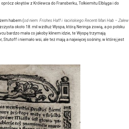
a oprócz okrętów z Królewca do Fransberku, Tolkiemitu Elbląga i do
eżem habem (
od niem. Frishes Haff i łacińskiego Recenti Mari Hab – Zalew
zysta około 18. mil wzdłuż Wyspa, którą Neringa zowią, a po polsku
wcu bardzo mała co jakoby klinem idzie, te Wyspę trzymają
tutoff i niemało wsi, ale też mają a najwięcej sośniny, w której jest