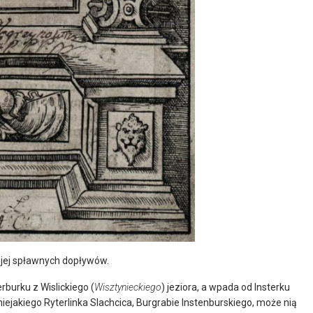
i jej spławnych dopływów.
rburku z Wislickiego (
Wisztynieckiego
) jeziora, a wpada od Insterku
ejakiego Ryterlinka Slachcica, Burgrabie Instenburskiego, może nią