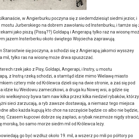
ilkanaście, w Angierburku poczyna się z siedemdziesiąt siedmi jezior, i
 u mostu Jurberskiego na dobrem zawołaniu od Instenburku, i tamże się 
ekami jako piszą (Pissą??) Goldapą i Angerapą tylko raz na wiosnę mo
ym jazem Insterberku około świętego Wojciecha zaprawują.
m Starostwie się poczyna, a schodzi się z Angierapą jakomci wysszey
ka mil, tylko ras na wiosnę może drwa spuszczać.
ech rzek jako z Pisy, Goldapi, Angerapi, i Instry, u mostu
ldapą, z Instrą rzeką schodzi, a stamtąd idzie mimo Wielawę miasto
iem cztery mile od Królewca dzieli się na dwie stronie, a zaś się pod
a idzie ku Weidowu zameczkowi, a druga ku Nowej wsi, a gdzie się
oło wielkiejnocy bywa tam naw kilka przez kilka niedziel rybaków, którzy
ążni sieci zarzucają, a ryb zawsze dostawają, a niemasz tego miejsca
edne albo każda kupują kto chce na szczęście będzie co albo nie będzie,
żej. Czasem kupcowi dobrze się zapłaci, a rybak niezmoże nigdy stracić
ę morską, bo samo morze siedm mil od Królewca leży.
wiedają go być wzdłuż około 19. mil, a wszerz po mili po półtory po