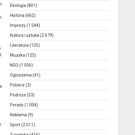
i,
Ekologia
(801)
Historia
(662)
h,
Imprezy
(1 544)
Kultura i sztuka
(2 679)
Literatura
(125)
o
t
Muzyka
(125)
NGO
(1 056)
Ogłoszenia
(41)
Pobierz
(3)
a
Podróże
(53)
Porady
(1 004)
Reklama
(9)
m
m
Sport
(2 511)
Turystyka
(416)