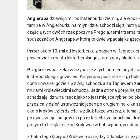
Angierapa
dziewięć mil od Instenburku ziemią, ale wodą k
tam że w Angierburku na młyn idzie, schodzi się z Instrą
częścią tych dwóch rzek poczyna Pregola, temi trzema rz
spuszczać bo Angerapę w którą te dwie wpadają książęc
Inster
około 10. mil od Insterberku z bagien w Regneckie
powiedział u mosta Insterberskiego , tam zgory około kil
Pregla
sławna rzeka zaczyna się z tych pomienionych czter
Insterburskiego, gdzie jest Angierapa posilona Pisą, i Go
obmurowane, gdzie się z Allą schodzi, a za Tapiewem zamk
murami Królewieckimi schodzą, Jedna strona potężniejsz
schadzają, dziwna rzecz jako to jest miejsce rybne, bo ok
przez cały dzień ustawicznie jeden po drugiem na kilka s
około kroków czterdzieści wzdłuż także wszerz, a tonią j
po dwa szelągi po groszu i po czterech szelągach nie dro
po tym ta Pregla milę od Królewca w hab wpada, w odnog
Z habu tego który od Królewca a między Gdańskiem leży po