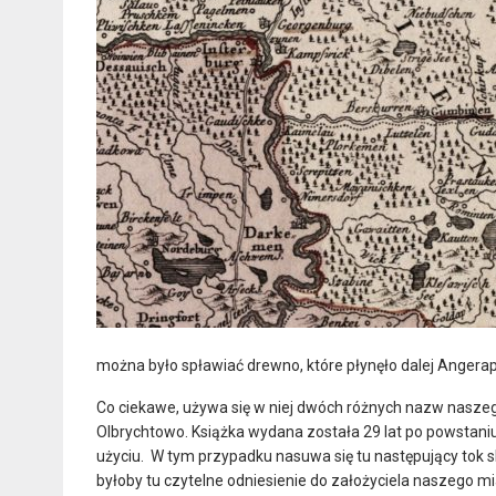
można było spławiać drewno, które płynęło dalej Angerap
Co ciekawe, używa się w niej dwóch różnych nazw naszeg
Olbrychtowo. Książka wydana została 29 lat po powstan
użyciu. W tym przypadku nasuwa się tu następujący tok sk
byłoby tu czytelne odniesienie do założyciela naszego m