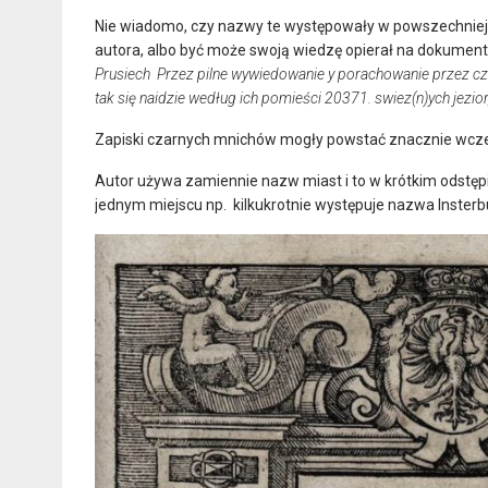
Nie wiadomo, czy nazwy te występowały w powszechniejsz
autora, albo być może swoją wiedzę opierał na dokumenta
Prusiech
Przez pilne wywiedowanie y porachowanie przez cza
tak się naidzie według ich pomieści 20371. swiez(n)ych jezio
Zapiski czarnych mnichów mogły powstać znacznie wcześ
Autor używa zamiennie nazw miast i to w krótkim odstęp
jednym miejscu np. kilkukrotnie występuje nazwa Insterb