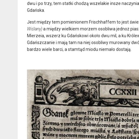
dwu i po trzy, tem statki chodzą wszelakie insze naczyni
Gdańska.
Jest między tem pomienionem Frischhaffem to jest świ
Wiślany)
a między wielkiem morzem osobliwa jednoż piaszc
Mierzeia, wszerz ku Gdańskowi około dwu mil, a ku Króle
Gdańszczanie i mają tam na niej osobliwy murowany dwór, S
bardzo wiele barci, a stamtąd miodu niemało dostają.