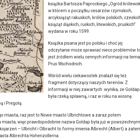
książka Bartosza Paprockiego „Ogród królewsk
w którem o początku cesarzów rzymskich,
arcyksiążąt rakuskich, królów polskich, czeskic
książąt śląskich, ruskich, litewskich, pruskich”
wydana w roku 1599.
Książka pisana jest po polsku i choć jej
odczytanie może sprawiać nieco problemów t
jest źródłem wielu cennych informacji na tema
Prus Wschodnich.
Wśród wielu ciekawostek znalazł się też
fragment dotyczący naszych terenów. Z
informacji w niej zawartych wynika, że Gołdap
była rzeką spławną, i raz w roku na wiosnę
ą i Pregołą.
o miasta, raz jest to Nowe miasto Ulbrichtowe a zaraz potem
iu miasta, więc prawdopodobnie nazwa Gołdap była już w powszechny
ojarzeń – Ulbricht i Olbracht to formy imienia Albrecht (Albert) a zate
iasta Albrechta Hohenzollerna.