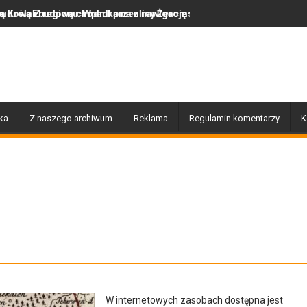
 ulicy Żeromskiego
ez nawigację
Jakie są obowiązki przewoźnika w systemi
ka
Z naszego archiwum
Reklama
Regulamin komentarzy
K
W internetowych zasobach dostępna jest