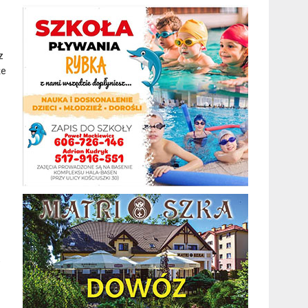
z
że
,