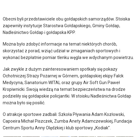
Obecni byli przedstawiciele obu gołdapskich samorządów. Stoiska
zapewniły instytucje Starostwa Gołdapskiego, Gminy Gołdap,
Nadleśnictwo Gołdap i gołdapska KPP.
Można było zdobyć informacje na temat niektórych chorób,
skorzystać z porad, wziąć udział w zmaganiach sportowych i
wykonać bezpłatnie pomiar tlenku węgla we wdychanym powietrzu.
Jak zwykle z dużym zainteresowaniem spotkały się pokazy
Ochotniczej Straży Pożarnej w Górnem, gołdapskiej ekipy Falck
Medycyna, Sanatorium WITAL oraz grupy Air Soft Gun Paweł
Kropiwnicki. Swoją wiedzą na temat bezpieczeństwa na drodze
podzieliły się gołdapskie policjantki. W stoisku Nadleśnictwa Gołdap
można było się posilić.
O atrakcje sportowe zadbali: Szkoła Pływania Adam Kozłowski,
Capoeira Michał Piszczek, Zumba Anety Adamczewskiej, Fundacja
Centrum Sportu Anny Olędzkiej i klub sportowy „Kodiak”.