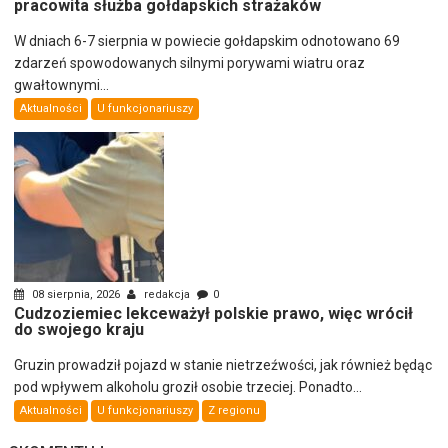
pracowita służba gołdapskich strażaków
W dniach 6-7 sierpnia w powiecie gołdapskim odnotowano 69
zdarzeń spowodowanych silnymi porywami wiatru oraz
gwałtownymi...
Aktualności
U funkcjonariuszy
08 sierpnia, 2026
redakcja
0
Cudzoziemiec lekceważył polskie prawo, więc wrócił
do swojego kraju
Gruzin prowadził pojazd w stanie nietrzeźwości, jak również będąc
pod wpływem alkoholu groził osobie trzeciej. Ponadto...
Aktualności
U funkcjonariuszy
Z regionu