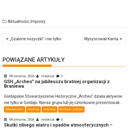
Aktualności
,
Imprezy
Nawigacja
„Szalone nożyczki” i nie tylko
Wyszorowali Kanta
wpisu
POWIĄZANE ARTYKUŁY
08 sierpnia, 2026
redakcja
0
GSH „Archeo” na jubileuszu bratniej organizacji z
Braniewa
Gołdapskie Stowarzyszenie Historyczne „Archeo” działa aktywnie
nie tylko w Gołdapi. Nieraz grupa lub jej członkowie prezentowali...
Aktualności
Historia
Imprezy
Kultura i sztuka
08 sierpnia, 2026
redakcja
0
Skutki silnego wiatru i opadów atmosferycznych –