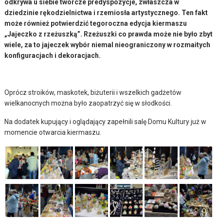
odkrywa u siebie twórcze predyspozycje, zwłaszcza w
dziedzinie rękodzielnictwa i rzemiosła artystycznego. Ten fakt
może również potwierdzić tegoroczna edycja kiermaszu
„Jajeczko z rzeżuszką”. Rzeżuszki co prawda może nie było zbyt
wiele, za to jajeczek wybór niemal nieograniczony w rozmaitych
konfiguracjach i dekoracjach.
Oprócz stroików, maskotek, biżuterii i wszelkich gadżetów
wielkanocnych można było zaopatrzyć się w słodkości.
Na dodatek kupujący i oglądający zapełnili salę Domu Kultury już w
momencie otwarcia kiermaszu.