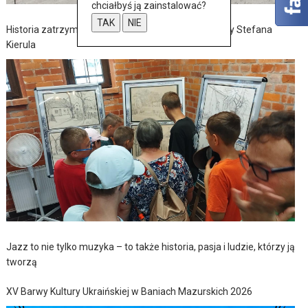
chciałbyś ją zainstalować?
TAK
NIE
Historia zatrzymana w szkicach – wernisaż wystawy Stefana
Kierula
Jazz to nie tylko muzyka – to także historia, pasja i ludzie, którzy ją
tworzą
XV Barwy Kultury Ukraińskiej w Baniach Mazurskich 2026