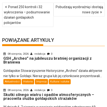
Nawigacja
Ponad 250 kontroli i 32
Pobudzają wyobraźnię i dostają
wpisu
wykroczenia – podsumowanie
nowe życie
działań gołdapskich
policjantów
POWIĄZANE ARTYKUŁY
08 sierpnia, 2026
redakcja
0
GSH „Archeo” na jubileuszu bratniej organizacji z
Braniewa
Gołdapskie Stowarzyszenie Historyczne „Archeo” działa aktywnie
nie tylko w Gołdapi. Nieraz grupa lub jej członkowie prezentowali...
Aktualności
Historia
Imprezy
Kultura i sztuka
08 sierpnia, 2026
redakcja
0
Skutki silnego wiatru i opadów atmosferycznych –
pracowita służba gołdapskich strażaków