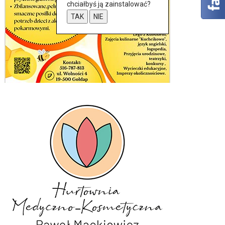
chciałbyś ją zainstalować?
TAK
NIE