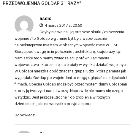
PRZEDWOJENNA GOŁDAP 31 RAZY
”
asdic
4 marca 2017 at 20:50
Gdyby nie wojna i jej straszne skutki /zniszczenia
wojenne / to Gołdap wg . mnie był była współcześnie
najpiękniejszym miastem w obecnym województwie W – M .
Biorąc pod uwagę m.in położenie , architekturę, krajobrazy itp.
Namiastkę tego mamy zwiedzając i porównując miasta
województwa , które mniej ucierpiały w wyniku działań wojennych.
W Gołdapi mieszka dość znaczna grupa ludzi , która pamięta jak
wyglądała Gołdap po wojnie. Inni to mogą oglądać na zdjęciach i
filmach. Obecna Gołdap może być przedmiotem dumy Gołdapian
którzy ją tworzyli i nadal tworzą. Naprawdę nie mamy się czego
wstydzić. Jest jeszcze „trochę ” do zrobienia w różnych
dziedzinach , ale na wszystko przyjdzie pora.
Odpowiedz