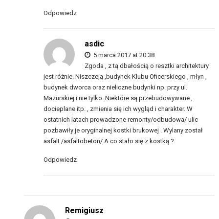
Odpowiedz
asdic
5 marca 2017 at 20:38
Zgoda , z tą dbałością o resztki architektury
jest różnie. Niszczeją ,budynek Klubu Oficerskiego , młyn ,
budynek dworca oraz nieliczne budynki np. przy ul.
Mazurskiej i nie tylko. Niektóre są przebudowywane ,
docieplane itp. , zmienia się ich wygląd i charakter. W
ostatnich latach prowadzone remonty/odbudowa/ ulic
pozbawiły je oryginalnej kostki brukowej . Wylany został
asfalt /asfaltobeton/.A co stało się z kostką ?
Odpowiedz
Remigiusz