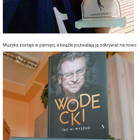
Muzyka zostaje w pamięci, a książki pozwalają ją odkrywać na nowo