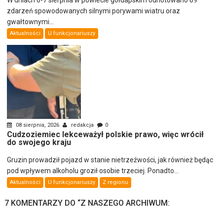
W dniach 6-7 sierpnia w powiecie gołdapskim odnotowano 69
zdarzeń spowodowanych silnymi porywami wiatru oraz
gwałtownymi...
Aktualności
U funkcjonariuszy
08 sierpnia, 2026
redakcja
0
Cudzoziemiec lekceważył polskie prawo, więc wrócił
do swojego kraju
Gruzin prowadził pojazd w stanie nietrzeźwości, jak również będąc
pod wpływem alkoholu groził osobie trzeciej. Ponadto...
Aktualności
U funkcjonariuszy
Z regionu
7 KOMENTARZY DO “
Z NASZEGO ARCHIWUM: