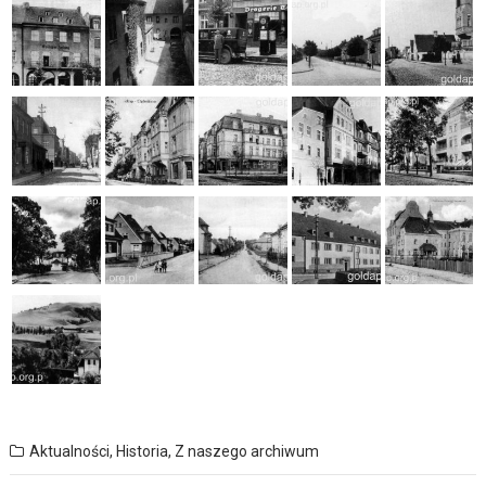
Aktualności
,
Historia
,
Z naszego archiwum