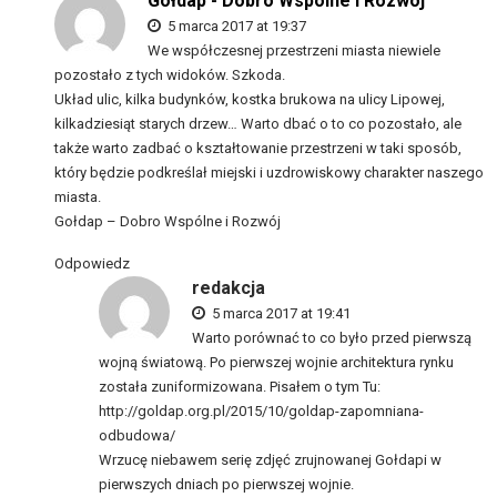
Gołdap - Dobro Wspólne i Rozwój
5 marca 2017 at 19:37
We współczesnej przestrzeni miasta niewiele
pozostało z tych widoków. Szkoda.
Układ ulic, kilka budynków, kostka brukowa na ulicy Lipowej,
kilkadziesiąt starych drzew… Warto dbać o to co pozostało, ale
także warto zadbać o kształtowanie przestrzeni w taki sposób,
który będzie podkreślał miejski i uzdrowiskowy charakter naszego
miasta.
Gołdap – Dobro Wspólne i Rozwój
Odpowiedz
redakcja
5 marca 2017 at 19:41
Warto porównać to co było przed pierwszą
wojną światową. Po pierwszej wojnie architektura rynku
została zuniformizowana. Pisałem o tym Tu:
http://goldap.org.pl/2015/10/goldap-zapomniana-
odbudowa/
Wrzucę niebawem serię zdjęć zrujnowanej Gołdapi w
pierwszych dniach po pierwszej wojnie.