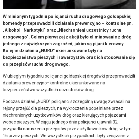
W minionym tygodniu policjanci ruchu drogowego gołdapskiej
komendy przeprowadzili działania prewencyjno – kontrolne pn.
„Alkohol i Narkotyki” oraz „Niechronieni uczestnicy ruchu
drogowego”. Celem pierwszej z akcji było eliminowanie z dróg
jednego z największych zagrożeń, jakim są pijani kierowcy.
Kolejne działania „NURD” ukierunkowane były na
bezpieczeństwo pieszych i rowerzystów oraz ich stosowanie się
do przepisów ruchu drogowego.
W ubiegłym tygodniu policjanci gołdapskiej drogówki przeprowadzili
działania prewencyjno–kontrolne ukierunkowane na
bezpieczeństwo wszystkich uczestników dróg.
Podczas działań „NURD” policjanci szczególną uwagę zwracali na
rejony przejść dla pieszych, na wykroczenia popełniane przez
niechronionych użytkowników dróg oraz kierujących pojazdami
wobec pieszych. W ciągu jednego dnia policjanci ujawnili 32
przypadki naruszenia przepisów przez użytkowników dróg, w tym
16 przez pieszych. We wszystkich przypadkach były związane z