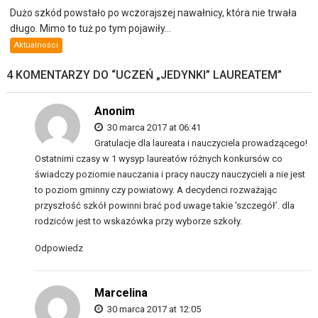
Dużo szkód powstało po wczorajszej nawałnicy, która nie trwała
długo. Mimo to tuż po tym pojawiły...
Aktualności
4 KOMENTARZY DO “
UCZEŃ „JEDYNKI” LAUREATEM
”
Anonim
30 marca 2017 at 06:41
Gratulacje dla laureata i nauczyciela prowadzącego!
Ostatnimi czasy w 1 wysyp laureatów różnych konkursów co
świadczy poziomie nauczania i pracy nauczy nauczycieli a nie jest
to poziom gminny czy powiatowy. A decydenci rozważając
przyszłość szkół powinni brać pod uwage takie 'szczegół’. dla
rodziców jest to wskazówka przy wyborze szkoły.
Odpowiedz
Marcelina
30 marca 2017 at 12:05