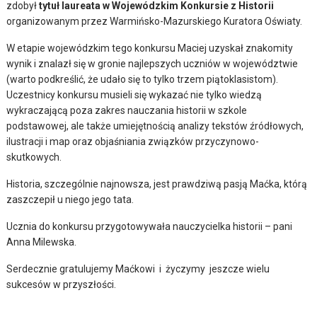
zdobył
tytuł laureata w Wojewódzkim Konkursie z Historii
organizowanym przez Warmińsko-Mazurskiego Kuratora Oświaty.
W etapie wojewódzkim tego konkursu Maciej uzyskał znakomity
wynik i znalazł się w gronie najlepszych uczniów w województwie
(warto podkreślić, że udało się to tylko trzem piątoklasistom).
Uczestnicy konkursu musieli się wykazać nie tylko wiedzą
wykraczającą poza zakres nauczania historii w szkole
podstawowej, ale także umiejętnością analizy tekstów źródłowych,
ilustracji i map oraz objaśniania związków przyczynowo-
skutkowych.
Historia, szczególnie najnowsza, jest prawdziwą pasją Maćka, którą
zaszczepił u niego jego tata.
Ucznia do konkursu przygotowywała nauczycielka historii – pani
Anna Milewska.
Serdecznie gratulujemy Maćkowi i życzymy jeszcze wielu
sukcesów w przyszłości.