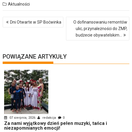
Aktualności
Nawigacja
Dni Otwarte w SP Boćwinka
O dofinansowaniu remontów
wpisu
ulic, przynależności do ZMP,
budżecie obywatelskim…
POWIĄZANE ARTYKUŁY
07 sierpnia, 2026
redakcja
0
Za nami wyjątkowy dzień pełen muzyki, tańca i
niezapomnianych emocji!